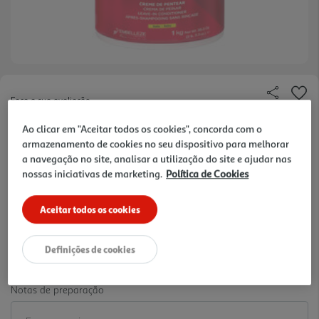
Faça a sua avaliação
Ref. / EAN:
876120002954
Ao clicar em "Aceitar todos os cookies", concorda com o
16.57 €/Kg
armazenamento de cookies no seu dispositivo para melhorar
a navegação no site, analisar a utilização do site e ajudar nas
nossas iniciativas de marketing.
Política de Cookies
16,57 €
Aceitar todos os cookies
-10% Imediato Exclusivo Online
Definições de cookies
De 2/8/2026 a 1/9/2026
Notas de preparação