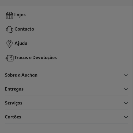
Leave-In Novex Oxygen Therapy 100ml
Lojas
6.79 €/un
Contacto
6,79 €
Ajuda
Trocas e Devoluções
Sobre a Auchan
Entregas
Serviços
Cartões
Gelatina Capilar Novex Meus Cachos De Cinema
15.85 €/Lt