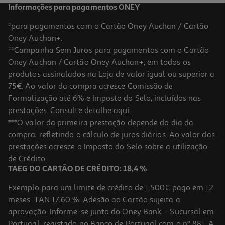
Informações para pagamentos ONEY
*para pagamentos com o Cartão Oney Auchan / Cartão
Oney Auchan+.
**Campanha Sem Juros para pagamentos com o Cartão
Oney Auchan / Cartão Oney Auchan+, em todos os
-10%
produtos assinalados na Loja de valor igual ou superior a
75€. Ao valor da compra acresce Comissão de
Formalização até 6% e Imposto do Selo, incluídos nas
prestações. Consulte detalhe
aqui
.
Condicionador Luna Hydrate 300ml
***O valor da primeira prestação depende do dia da
compra, refletindo o cálculo de juros diários. Ao valor das
14.4 €/un
Price reduced from
to
prestações acresce o Imposto do Selo sobre a utilização
16,00 €
14,40 €
de Crédito.
Promoção
TAEG DO CARTÃO DE CRÉDITO: 18,4 %
Exemplo para um limite de crédito de 1.500€ pago em 12
meses. TAN 17,60 %. Adesão ao Cartão sujeita a
aprovação. Informe-se junto do Oney Bank – Sucursal em
Portugal, registado no Banco de Portugal com o nº 881. A