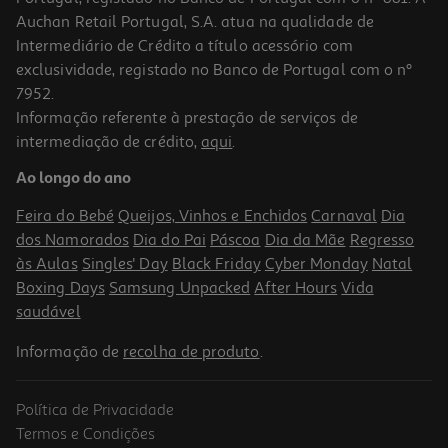
Auchan Retail Portugal, S.A. atua na qualidade de
Intermediário de Crédito a título acessório com
-10%
exclusividade, registado no Banco de Portugal com o nº
7952.
Informação referente à prestação de serviços de
intermediação de crédito,
aqui
.
Condicionador Luna Repair 50ml
Ao longo do ano
5.4 €/un
Price reduced from
to
6,00 €
Feira do Bebé
Queijos, Vinhos e Enchidos
Carnaval
Dia
5,40 €
dos Namorados
Dia do Pai
Páscoa
Dia da Mãe
Regresso
Promoção
às Aulas
Singles' Day
Black Friday
Cyber Monday
Natal
Boxing Days
Samsung Unpacked
After Hours
Vida
saudável
Informação de
recolha de produto
.
Política de Privacidade
-11%
Termos e Condições