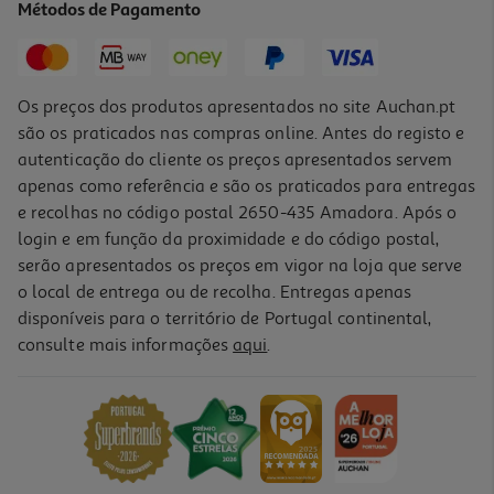
Métodos de Pagamento
15,85 €
Os preços dos produtos apresentados no site Auchan.pt
são os praticados nas compras online. Antes do registo e
autenticação do cliente os preços apresentados servem
apenas como referência e são os praticados para entregas
e recolhas no código postal 2650-435 Amadora. Após o
login e em função da proximidade e do código postal,
-10%
serão apresentados os preços em vigor na loja que serve
o local de entrega ou de recolha. Entregas apenas
disponíveis para o território de Portugal continental,
consulte mais informações
aqui
.
Condicionador Luna Suavização 300ml
14.4 €/un
Price reduced from
to
16,00 €
14,40 €
Promoção