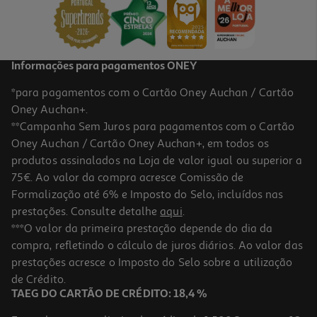
9,74 €
Informações para pagamentos ONEY
*para pagamentos com o Cartão Oney Auchan / Cartão
Oney Auchan+.
**Campanha Sem Juros para pagamentos com o Cartão
Oney Auchan / Cartão Oney Auchan+, em todos os
-10%
produtos assinalados na Loja de valor igual ou superior a
75€. Ao valor da compra acresce Comissão de
Formalização até 6% e Imposto do Selo, incluídos nas
prestações. Consulte detalhe
aqui
.
Condicionador Luna Volume 300ml
***O valor da primeira prestação depende do dia da
compra, refletindo o cálculo de juros diários. Ao valor das
14.4 €/un
Price reduced from
to
prestações acresce o Imposto do Selo sobre a utilização
16,00 €
14,40 €
de Crédito.
Promoção
TAEG DO CARTÃO DE CRÉDITO: 18,4 %