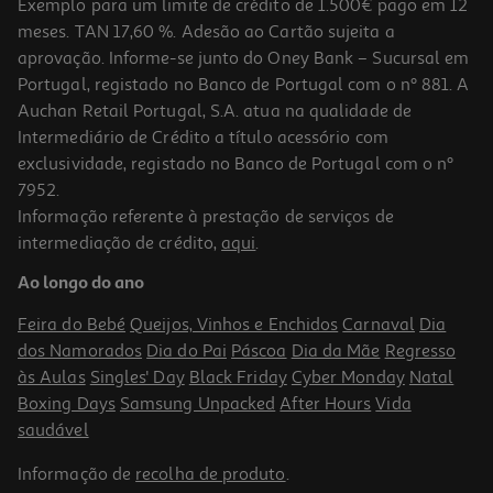
Exemplo para um limite de crédito de 1.500€ pago em 12
meses. TAN 17,60 %. Adesão ao Cartão sujeita a
aprovação. Informe-se junto do Oney Bank – Sucursal em
Portugal, registado no Banco de Portugal com o nº 881. A
Auchan Retail Portugal, S.A. atua na qualidade de
Intermediário de Crédito a título acessório com
-25%
exclusividade, registado no Banco de Portugal com o nº
7952.
Informação referente à prestação de serviços de
intermediação de crédito,
aqui
.
Condicionador Soflow Revital Cabelos Pintados 400ml
Ao longo do ano
12.73 €/Lt
Price reduced from
to
6,79 €
Feira do Bebé
Queijos, Vinhos e Enchidos
Carnaval
Dia
5,09 €
dos Namorados
Dia do Pai
Páscoa
Dia da Mãe
Regresso
Promoção
às Aulas
Singles' Day
Black Friday
Cyber Monday
Natal
Boxing Days
Samsung Unpacked
After Hours
Vida
saudável
Informação de
recolha de produto
.