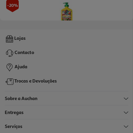
-20%
Creme Modelador Lola Bossa 500g
Lojas
16.1 €/un
Price reduced from
to
20,13 €
Contacto
16,10 €
Promoção
Ajuda
Trocas e Devoluções
Sobre a Auchan
Entregas
-11%
Serviços