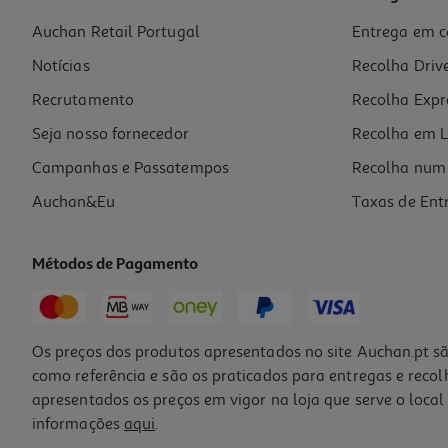
Auchan Retail Portugal
Entrega em c
Máscara Novex Queratina Brasileira 1kg
Notícias
Recolha Driv
11.51 €/Kg
11,51 €
Recrutamento
Recolha Expr
Seja nosso fornecedor
Recolha em L
Campanhas e Passatempos
Recolha num 
Auchan&Eu
Taxas de Ent
Métodos de Pagamento
-20%
Os preços dos produtos apresentados no site Auchan.pt sã
como referência e são os praticados para entregas e reco
apresentados os preços em vigor na loja que serve o local 
informações
aqui
.