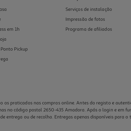
asa
Serviços de instalação
e
Impressão de fotos
ess em 1h
Programa de afiliados
oja
Ponto Pickup
rega
o os praticados nas compras online. Antes do registo e autent
lhas no código postal 2650-435 Amadora. Após o login e em fu
de entrega ou de recolha. Entregas apenas disponíveis para o t
4.3
(3)