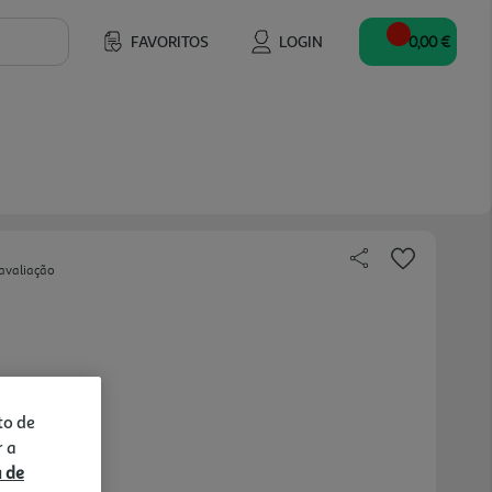
FAVORITOS
LOGIN
0,00 €
avaliação
to de
r a
a de