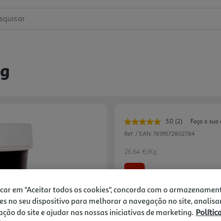
squisar
0g
5.0
(2)
Faça a sua 
Leu
2
Ref. / EAN:
7899572802784
avaliações.
Link
26.64 €/Kg
para
a
-20%
mesma
página.
icar em "Aceitar todos os cookies", concorda com o armazenamen
Price reduced from
to
14,99 €
es no seu dispositivo para melhorar a navegação no site, analisa
11,99 €
zação do site e ajudar nas nossas iniciativas de marketing.
Polític
Promoção:
de 2/4/2026 a 6/9/2026