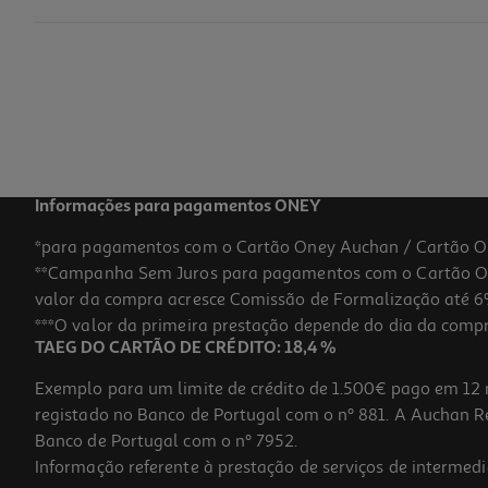
Mascara Lola Morte Subita 450g
31.98 €/Kg
Price reduced from
to
17,99 €
14,39 €
Promoção
Informações para pagamentos ONEY
*para pagamentos com o Cartão Oney Auchan / Cartão O
**Campanha Sem Juros para pagamentos com o Cartão Oney
-20%
valor da compra acresce Comissão de Formalização até 6%
***O valor da primeira prestação depende do dia da compra,
TAEG DO CARTÃO DE CRÉDITO: 18,4 %
Exemplo para um limite de crédito de 1.500€ pago em 12 
registado no Banco de Portugal com o nº 881. A Auchan Ret
Banco de Portugal com o nº 7952.
Informação referente à prestação de serviços de intermedi