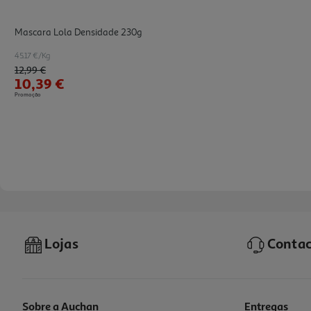
Mascara Lola Densidade 230g
45.17 €/Kg
Price reduced from
to
12,99 €
10,39 €
Promoção
Lojas
Contac
Sobre a Auchan
Entregas