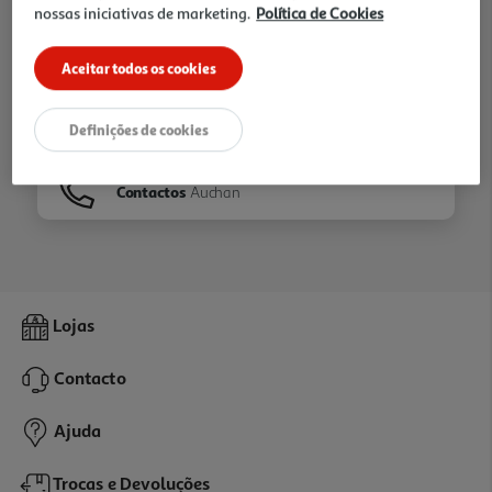
nossas iniciativas de marketing.
Política de Cookies
Ir para
Homepage
Aceitar todos os cookies
Veja os nossos
Folhetos
Definições de cookies
Contactos
Auchan
Lojas
Contacto
Ajuda
Trocas e Devoluções