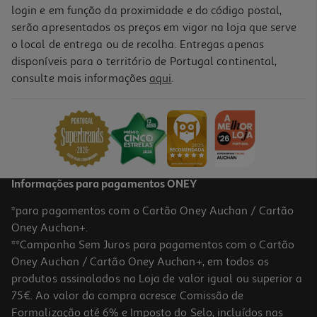
login e em função da proximidade e do código postal,
serão apresentados os preços em vigor na loja que serve
o local de entrega ou de recolha. Entregas apenas
disponíveis para o território de Portugal continental,
consulte mais informações
aqui
.
Informações para pagamentos ONEY
*para pagamentos com o Cartão Oney Auchan / Cartão
Oney Auchan+.
**Campanha Sem Juros para pagamentos com o Cartão
Oney Auchan / Cartão Oney Auchan+, em todos os
produtos assinalados na Loja de valor igual ou superior a
75€. Ao valor da compra acresce Comissão de
Formalização até 6% e Imposto do Selo, incluídos nas