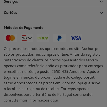
Serviços
Cartões
Ampolas Dercos Aminexil Mulher 21x6ml
2.83 €/un
Métodos de Pagamento
Price reduced from
to
79,20 €
59,40 €
Promoção
Os preços dos produtos apresentados no site Auchan.pt
são os praticados nas compras online. Antes do registo e
autenticação do cliente os preços apresentados servem
apenas como referência e são os praticados para entregas
e recolhas no código postal 2650-435 Amadora. Após o
login e em função da proximidade e do código postal,
serão apresentados os preços em vigor na loja que serve
o local de entrega ou de recolha. Entregas apenas
disponíveis para o território de Portugal continental,
consulte mais informações
aqui
.