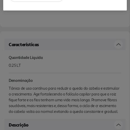
Características
Quantidade Liquida
0.25 LT
Denominação
Tónico de uso contínuo para reduzir a queda do cabelo e estimular
o crescimento. Age fortalecendo o folículo capilar para que a raiz
fique forte e os fios tenham uma vida mais longa. Promove fibras
saudáveis, mais resistentes e, dessa forma, o ciclo de cr escimento
do cabelo volta ao normal evitando a queda constante e gradual.
Descrição