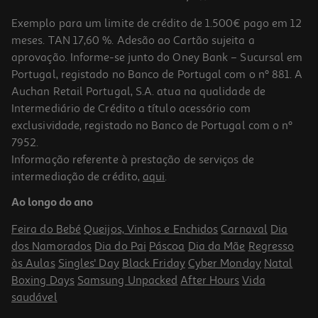
Exemplo para um limite de crédito de 1.500€ pago em 12
meses. TAN 17,60 %. Adesão ao Cartão sujeita a
aprovação. Informe-se junto do Oney Bank – Sucursal em
Portugal, registado no Banco de Portugal com o nº 881. A
Auchan Retail Portugal, S.A. atua na qualidade de
Intermediário de Crédito a título acessório com
exclusividade, registado no Banco de Portugal com o nº
7952.
Informação referente à prestação de serviços de
intermediação de crédito,
aqui
.
Ao longo do ano
Feira do Bebé
Queijos, Vinhos e Enchidos
Carnaval
Dia
dos Namorados
Dia do Pai
Páscoa
Dia da Mãe
Regresso
às Aulas
Singles' Day
Black Friday
Cyber Monday
Natal
Boxing Days
Samsung Unpacked
After Hours
Vida
saudável