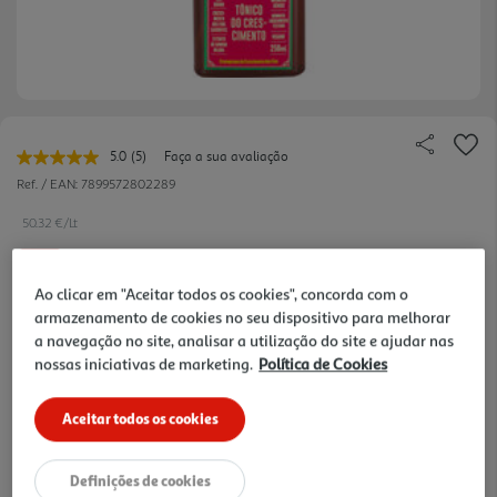
5.0
(5)
Faça a sua avaliação
Leu
5
Ref. / EAN:
7899572802289
avaliações.
Link
50.32 €/Lt
para
a
-20%
mesma
página.
Ao clicar em "Aceitar todos os cookies", concorda com o
armazenamento de cookies no seu dispositivo para melhorar
Price reduced from
to
15,73 €
12,58 €
a navegação no site, analisar a utilização do site e ajudar nas
nossas iniciativas de marketing.
Política de Cookies
Promoção:
de 6/8/2026 a 6/9/2026
Aceitar todos os cookies
Notas de preparação
Definições de cookies