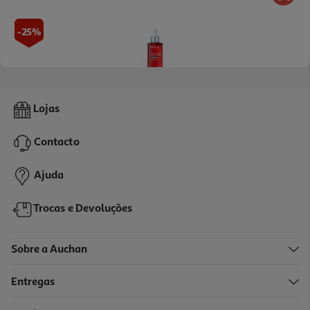
-25%
5.0
(1)
Sérum Dercos Aminexil Regen Booster 90 Ml
Lojas
412.89 €/Lt
Price reduced from
to
49,55 €
Contacto
37,16 €
Promoção
Ajuda
Trocas e Devoluções
Sobre a Auchan
Entregas
-25%