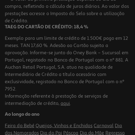
compra, refletindo o cálculo de juros diários. Ao valor das
38.32 €/un
prestações acresce o Imposto do Selo sobre a utilização
38,32 €
de Crédito.
TAEG DO CARTÃO DE CRÉDITO: 18,4 %
Exemplo para um limite de crédito de 1.500€ pago em 12
meses. TAN 17,60 %. Adesão ao Cartão sujeita a
aprovação. Informe-se junto do Oney Bank – Sucursal em
Portugal, registado no Banco de Portugal com o nº 881. A
Auchan Retail Portugal, S.A. atua na qualidade de
Intermediário de Crédito a título acessório com
-25%
exclusividade, registado no Banco de Portugal com o nº
7952.
Informação referente à prestação de serviços de
intermediação de crédito,
aqui
.
Champo Soflow Baixa Porosidade- Volume 400ml
Ao longo do ano
12.73 €/Lt
Price reduced from
to
6,79 €
Feira do Bebé
Queijos, Vinhos e Enchidos
Carnaval
Dia
5,09 €
dos Namorados
Dia do Pai
Páscoa
Dia da Mãe
Regresso
Promoção