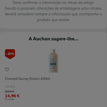
Deve confirmar a informação no rótulo do artigo.
Devido a possíveis alterações de embalagens e/ou rótulos,
deverá considerar sempre a informação que acompanha o
produto que recebe.
A Auchan sugere-lhe...
-25%
Champô Ducray Elution 400ml
37.4 €/Lt
Price reduced from
to
19,94 €
14,96 €
Promoção