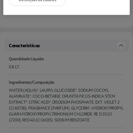
Características
Quantidade Liquida
0.8 LT
Ingredientes/Composição
WATER (AQUA)*. LAURYL GLUCOSIDE*. SODIUM COCOYL
ALANINATE*. COCO-BETAINE. OPUNTIA FICUS-INDICA STEM
EXTRACT*. CITRIC ACID*. DISODIUM PHOSPHATE. EXT. VIOLET 2
(CI 60730). FRAGRANCE (PARFUM). GLYCERIN*. HYDROXYPROPYL
GUAR HYDROXYPROPYLTRIMONIUM CHLORIDE. RE D 33 (CI
17200). RED 40 (CI 16035). SODIUM BENZOATE