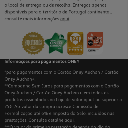
o local de entrega ou de recolha. Entregas apenas
disponíveis para o território de Portugal continental,
consulte mais informações
aqui
.
Champô Klorane Cidra 200ml
64.5 €/Lt
12,90 €
Informações para pagamentos ONEY
*para pagamentos com o Cartão Oney Auchan / Cartão
Oney Auchan+.
**Campanha Sem Juros para pagamentos com o Cartão
Oney Auchan / Cartão Oney Auchan+, em todos os
produtos assinalados na Loja de valor igual ou superior a
75€. Ao valor da compra acresce Comissão de
Formalização até 6% e Imposto do Selo, incluídos nas
prestações. Consulte detalhe
aqui
.
Champô Biorga Ecophane Soft 2x500 -50% 2ªun
***O valor da primeira prestação depende do dia da