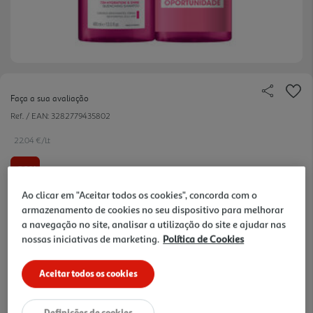
Faça a sua avaliação
Ref. / EAN:
3282779435802
22.04 €/Lt
-38%
Ao clicar em "Aceitar todos os cookies", concorda com o
Price reduced from
to
28,35 €
armazenamento de cookies no seu dispositivo para melhorar
17,63 €
a navegação no site, analisar a utilização do site e ajudar nas
nossas iniciativas de marketing.
Política de Cookies
Promoção:
de 22/7/2026 a 21/2/2027
Notas de preparação
Aceitar todos os cookies
Definições de cookies