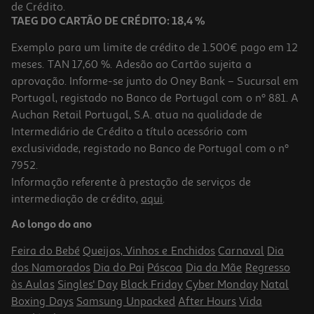
de Crédito.
TAEG DO CARTÃO DE CRÉDITO: 18,4 %
Exemplo para um limite de crédito de 1.500€ pago em 12
meses. TAN 17,60 %. Adesão ao Cartão sujeita a
aprovação. Informe-se junto do Oney Bank – Sucursal em
Portugal, registado no Banco de Portugal com o nº 881. A
Auchan Retail Portugal, S.A. atua na qualidade de
Intermediário de Crédito a título acessório com
exclusividade, registado no Banco de Portugal com o nº
7952.
Informação referente à prestação de serviços de
intermediação de crédito,
aqui
.
Ao longo do ano
Feira do Bebé
Queijos, Vinhos e Enchidos
Carnaval
Dia
dos Namorados
Dia do Pai
Páscoa
Dia da Mãe
Regresso
às Aulas
Singles' Day
Black Friday
Cyber Monday
Natal
Boxing Days
Samsung Unpacked
After Hours
Vida