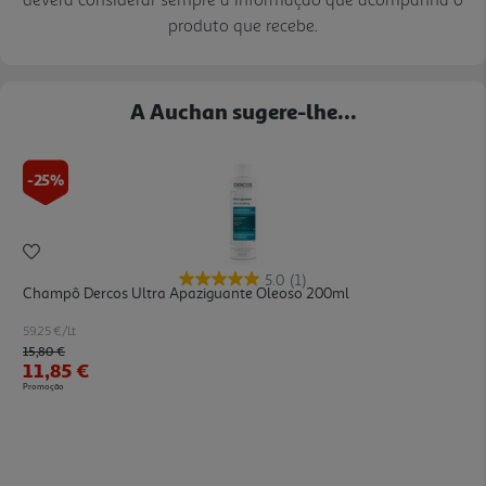
produto que recebe.
A Auchan sugere-lhe...
-25%
5.0
(1)
Champô Dercos Ultra Apaziguante Oleoso 200ml
59.25 €/Lt
Price reduced from
to
15,80 €
11,85 €
Promoção