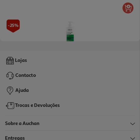
-25%
4.0
(2)
Champô Dercos Anticaspa Oleosa 390ml
Lojas
48.28 €/Lt
Price reduced from
to
25,10 €
Contacto
18,83 €
Promoção
Ajuda
Trocas e Devoluções
Sobre a Auchan
Entregas