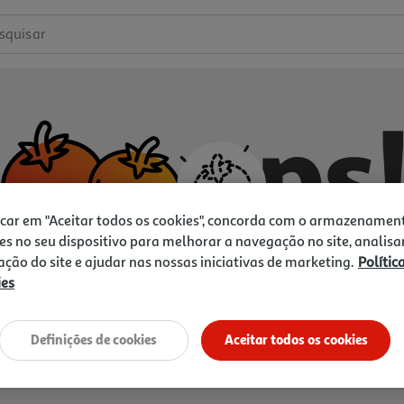
squisar
icar em "Aceitar todos os cookies", concorda com o armazenamen
es no seu dispositivo para melhorar a navegação no site, analisa
zação do site e ajudar nas nossas iniciativas de marketing.
Polític
ies
Não temos o que procura.
Vamos tentar de novo?
Definições de cookies
Aceitar todos os cookies