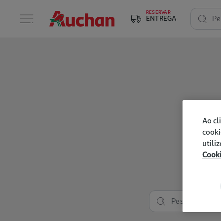
RESERVAR
ENTREGA
Pe
Ao cl
cooki
utili
Cook