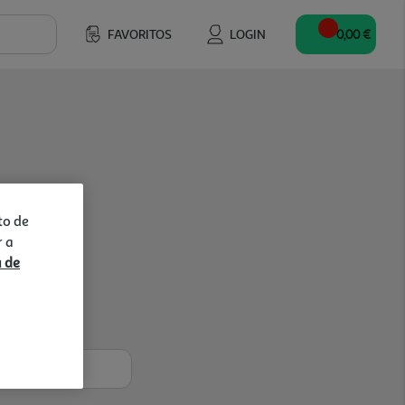
FAVORITOS
LOGIN
0,00 €
to de
r a
a de