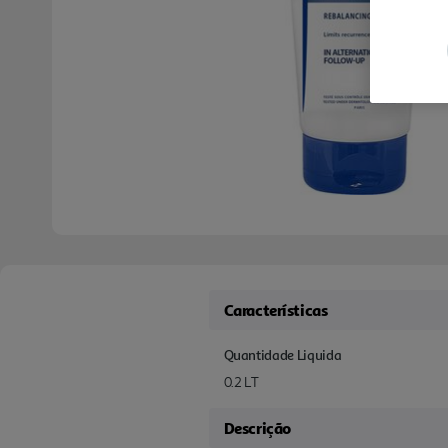
Características
Quantidade Liquida
0.2 LT
Descrição