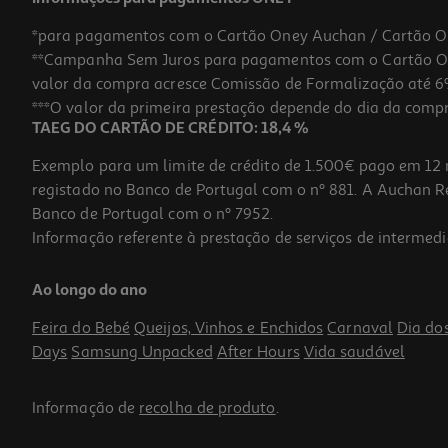
*para pagamentos com o Cartão Oney Auchan / Cartão O
**Campanha Sem Juros para pagamentos com o Cartão Oney
-10%
valor da compra acresce Comissão de Formalização até 6%
***O valor da primeira prestação depende do dia da compra,
TAEG DO CARTÃO DE CRÉDITO: 18,4 %
Exemplo para um limite de crédito de 1.500€ pago em 12 
registado no Banco de Portugal com o nº 881. A Auchan Ret
Banco de Portugal com o nº 7952.
Informação referente à prestação de serviços de intermedi
Champô Dr.organic Bio Aloé Vera 265ml
Ao longo do ano
39.36 €/Lt
Price reduced from
to
11,59 €
Feira do Bebé
Queijos, Vinhos e Enchidos
Carnaval
Dia do
10,43 €
Days
Samsung Unpacked
After Hours
Vida saudável
Promoção
Informação de
recolha de produto
.