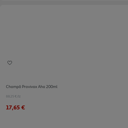
Champô Provivax Aha 200ml
88.25 €/Lt
17,65 €