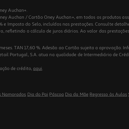
ney Auchan+.
 Auchan / Cartão Oney Auchan+, em todos os produtos assina
 e Imposto do Selo, incluídos nas prestações. Consulte detal
 refletindo o cálculo de juros diários. Ao valor das prestações
meses. TAN 17,60 %. Adesão ao Cartão sujeita a aprovação. In
ail Portugal, S.A. atua na qualidade de Intermediário de Crédi
ação de crédito,
aqui
.
s Namorados
Dia do Pai
Páscoa
Dia da Mãe
Regresso às Aulas