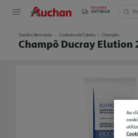
RESERVAR
ENTREGA
Pe
Saúde e Bem-estar
Cuidados de Cabelo
Champôs
Champô Ducray Elution
Ao cl
cooki
utili
Cook