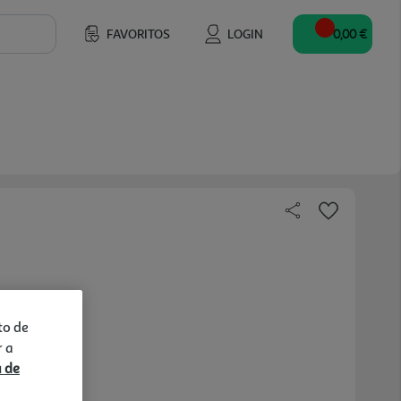
FAVORITOS
LOGIN
0,00 €
to de
r a
a de