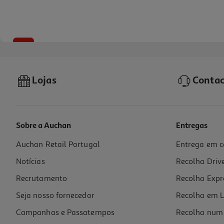
-25%
Lojas
Contac
Sobre a Auchan
Entregas
Auchan Retail Portugal
Entrega em c
Champô Ducray Elution 400ml
Notícias
Recolha Driv
37.4 €/Lt
Price reduced from
to
19,94 €
Recrutamento
Recolha Expr
14,96 €
Promoção
Seja nosso fornecedor
Recolha em L
Campanhas e Passatempos
Recolha num 