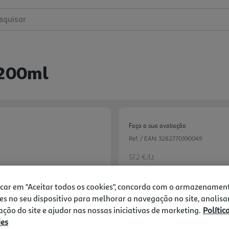
squisar
 200ml
Faça a sua avaliação
Ref. / EAN:
3282770390049
57.2 €/Lt
-25%
icar em "Aceitar todos os cookies", concorda com o armazenamen
es no seu dispositivo para melhorar a navegação no site, analisa
Price reduced from
to
15,25 €
zação do site e ajudar nas nossas iniciativas de marketing.
Polític
11,44 €
ies
Promoção:
de 1/8/2026 a 2/9/2026