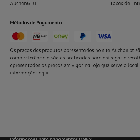
Auchan&Eu
Taxas de Ent
Métodos de Pagamento
Os preços dos produtos apresentados no site Auchan.pt sã
como referência e são os praticados para entregas e reco
apresentados os preços em vigor na loja que serve o local 
informações
aqui
.
Champô Isdin Daylisdin 400ml
43.13 €/Lt
17,25 €
Informações para pagamentos ONEY