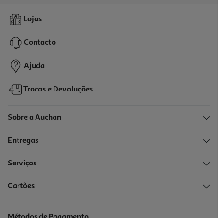
Champô Provivax Aha 200ml
Lojas
88.25 €/Lt
Contacto
17,65 €
Ajuda
Trocas e Devoluções
Sobre a Auchan
Entregas
-25%
Serviços
Cartões
Champô Ducray Elution 200ml
57.2 €/Lt
Métodos de Pagamento
Price reduced from
to
15,25 €