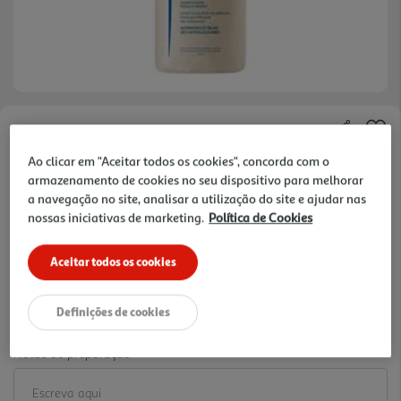
Faça a sua avaliação
Ao clicar em "Aceitar todos os cookies", concorda com o
Ref. / EAN:
3282770390032
armazenamento de cookies no seu dispositivo para melhorar
37.4 €/Lt
a navegação no site, analisar a utilização do site e ajudar nas
nossas iniciativas de marketing.
Política de Cookies
-25%
Aceitar todos os cookies
Price reduced from
to
19,94 €
14,96 €
Definições de cookies
Promoção:
de 1/8/2026 a 2/9/2026
Notas de preparação