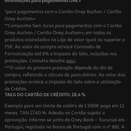
Informações para pagamentos ONEY
*para pagamentos com o Cartão Oney Auchan / Cartão
Oney Auchan+.
**Campanha Sem Juros para pagamentos com o Cartão
Oney Auchan / Cartão Oney Auchan+, em todos os
-25%
produtos assinalados na Loja de valor igual ou superior a
75€. Ao valor da compra acresce Comissão de
Formalização até 6% e Imposto do Selo, incluídos nas
prestações. Consulte detalhe
aqui
.
5.0
(1)
Champô Ducray Extra Doux 400ml
***O valor da primeira prestação depende do dia da
compra, refletindo o cálculo de juros diários. Ao valor das
35.7 €/Lt
Price reduced from
to
prestações acresce o Imposto do Selo sobre a utilização
19,04 €
14,28 €
de Crédito.
Promoção
TAEG DO CARTÃO DE CRÉDITO: 18,4 %
Exemplo para um limite de crédito de 1.500€ pago em 12
meses. TAN 17,60 %. Adesão ao Cartão sujeita a
aprovação. Informe-se junto do Oney Bank – Sucursal em
Portugal, registado no Banco de Portugal com o nº 881. A