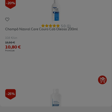
-20%
5.0
(1)
Champô Nizoral Care Couro Cab Oleoso 200ml
10.8 €/un
Price reduced from
to
13,50 €
10,80 €
Promoção
-25%