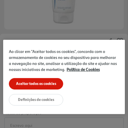
Faça a sua avaliação
Ao clicar em "Aceitar todos os cookies", concorda com o
Ref. / EAN:
3282779232753
armazenamento de cookies no seu dispositivo para melhorar
77.15 €/Lt
a navegação no site, analisar a utilização do site e ajudar nas
nossas iniciativas de marketing.
Política de Cookies
-25%
Aceitar todos os cookies
Price reduced from
to
20,57 €
15,43 €
Definições de cookies
Promoção:
de 1/8/2026 a 2/9/2026
Notas de preparação