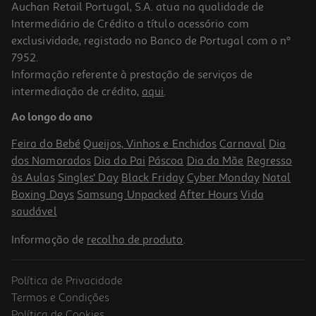
Auchan Retail Portugal, S.A. atua na qualidade de
Intermediário de Crédito a título acessório com
-25%
exclusividade, registado no Banco de Portugal com o nº
7952.
Informação referente à prestação de serviços de
intermediação de crédito,
aqui
.
Champô Ducray Kelual Squanorm Seca 400ml
Ao longo do ano
44.23 €/Lt
Price reduced from
to
23,59 €
Feira do Bebé
Queijos, Vinhos e Enchidos
Carnaval
Dia
17,69 €
dos Namorados
Dia do Pai
Páscoa
Dia da Mãe
Regresso
Promoção
às Aulas
Singles' Day
Black Friday
Cyber Monday
Natal
Boxing Days
Samsung Unpacked
After Hours
Vida
saudável
Informação de
recolha de produto
.
Política de Privacidade
-25%
Termos e Condições
Política de Cookies