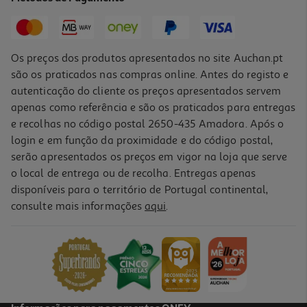
12,97 €
Promoção
Os preços dos produtos apresentados no site Auchan.pt
são os praticados nas compras online. Antes do registo e
autenticação do cliente os preços apresentados servem
apenas como referência e são os praticados para entregas
e recolhas no código postal 2650-435 Amadora. Após o
login e em função da proximidade e do código postal,
-25%
serão apresentados os preços em vigor na loja que serve
o local de entrega ou de recolha. Entregas apenas
disponíveis para o território de Portugal continental,
consulte mais informações
aqui
.
Champo Ducray Squanorm Caspa Oleosa 200ml
64.85 €/Lt
Price reduced from
to
17,29 €
12,97 €
Promoção