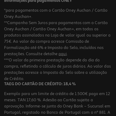
Informações para pagamentos ONEY
*para pagamentos com o Cartão Oney Auchan / Cartão
Oney Auchan+.
**Campanha Sem Juros para pagamentos com o Cartão
Oney Auchan / Cartão Oney Auchan+, em todos os
-25%
produtos assinalados na Loja de valor igual ou superior a
75€. Ao valor da compra acresce Comissão de
Formalização até 6% e Imposto do Selo, incluídos nas
prestações. Consulte detalhe
aqui
.
Champô Ducray Kelual Squanorm Refresh 200ml
***O valor da primeira prestação depende do dia da
compra, refletindo o cálculo de juros diários. Ao valor das
63.55 €/Lt
Price reduced from
to
prestações acresce o Imposto do Selo sobre a utilização
16,95 €
12,71 €
de Crédito.
Promoção
TAEG DO CARTÃO DE CRÉDITO: 18,4 %
Exemplo para um limite de crédito de 1.500€ pago em 12
meses. TAN 17,60 %. Adesão ao Cartão sujeita a
aprovação. Informe-se junto do Oney Bank – Sucursal em
Portugal, registado no Banco de Portugal com o nº 881. A