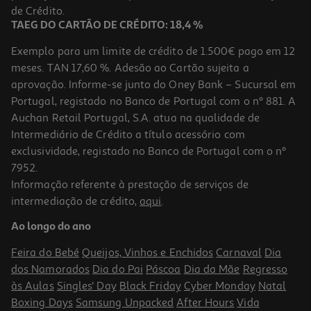
18,90 €
de Crédito.
TAEG DO CARTÃO DE CRÉDITO: 18,4 %
Exemplo para um limite de crédito de 1.500€ pago em 12
meses. TAN 17,60 %. Adesão ao Cartão sujeita a
aprovação. Informe-se junto do Oney Bank – Sucursal em
Portugal, registado no Banco de Portugal com o nº 881. A
Auchan Retail Portugal, S.A. atua na qualidade de
Intermediário de Crédito a título acessório com
-10%
exclusividade, registado no Banco de Portugal com o nº
7952.
Informação referente à prestação de serviços de
intermediação de crédito,
aqui
.
Champô Luna Repair 50ml
Ao longo do ano
5.4 €/un
Price reduced from
to
6,00 €
Feira do Bebé
Queijos, Vinhos e Enchidos
Carnaval
Dia
5,40 €
dos Namorados
Dia do Pai
Páscoa
Dia da Mãe
Regresso
Promoção
às Aulas
Singles' Day
Black Friday
Cyber Monday
Natal
Boxing Days
Samsung Unpacked
After Hours
Vida