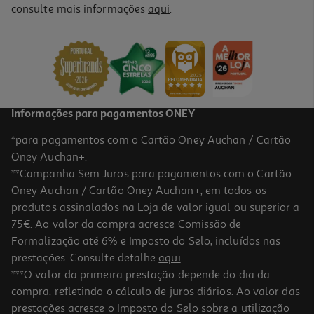
consulte mais informações
aqui
.
Champô Sólido Lola Morte Súbita Esfolia 100g
8.79 €/un
8,79 €
Informações para pagamentos ONEY
*para pagamentos com o Cartão Oney Auchan / Cartão
Oney Auchan+.
**Campanha Sem Juros para pagamentos com o Cartão
Oney Auchan / Cartão Oney Auchan+, em todos os
produtos assinalados na Loja de valor igual ou superior a
75€. Ao valor da compra acresce Comissão de
Formalização até 6% e Imposto do Selo, incluídos nas
prestações. Consulte detalhe
aqui
.
4.5
(140)
Champô Klorane Manga 400ml
***O valor da primeira prestação depende do dia da
compra, refletindo o cálculo de juros diários. Ao valor das
47.25 €/Lt
prestações acresce o Imposto do Selo sobre a utilização