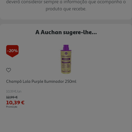
deverá considerar sempre a informação que acompanha o
produto que recebe.
A Auchan sugere-lhe...
-20%
Champô Lola Purple Iluminador 250ml
10.39 €/un
Price reduced from
to
12,99 €
10,39 €
Promoção