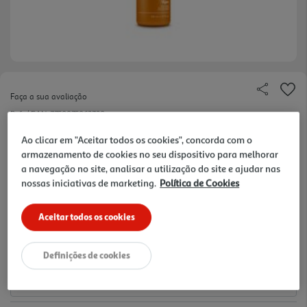
Faça a sua avaliação
Ref. / EAN:
7750075063730
7.9 €/un
Ao clicar em "Aceitar todos os cookies", concorda com o
armazenamento de cookies no seu dispositivo para melhorar
a navegação no site, analisar a utilização do site e ajudar nas
nossas iniciativas de marketing.
Política de Cookies
7,90 €
Aceitar todos os cookies
Notas de preparação
Definições de cookies