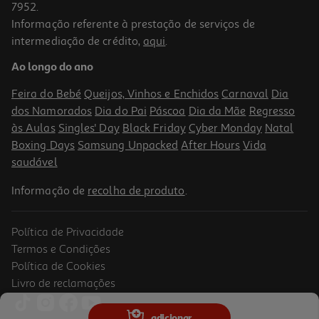
7952.
Informação referente à prestação de serviços de
intermediação de crédito,
aqui
.
Champô Klorane Cidra 200ml
Ao longo do ano
64.5 €/Lt
Feira do Bebé
Queijos, Vinhos e Enchidos
Carnaval
Dia
12,90 €
dos Namorados
Dia do Pai
Páscoa
Dia da Mãe
Regresso
às Aulas
Singles' Day
Black Friday
Cyber Monday
Natal
Boxing Days
Samsung Unpacked
After Hours
Vida
saudável
Informação de
recolha de produto
.
Política de Privacidade
Termos e Condições
Política de Cookies
Livro de reclamações
4.7
(50)
Champô Klorane Fibras De Linho 200ml
adicionar