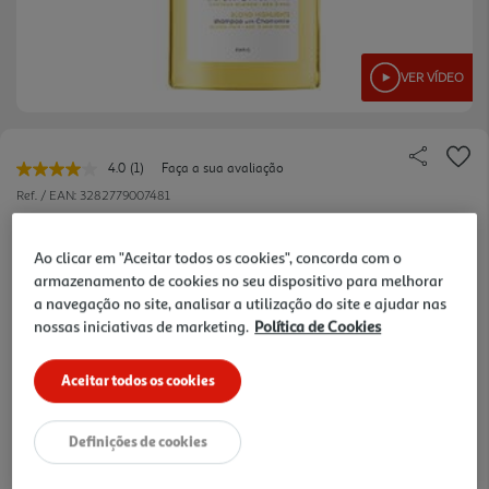
VER VÍDEO
4.0
(1)
Faça a sua avaliação
Leu
uma
Ref. / EAN:
3282779007481
avaliação.
Link
67.5 €/Lt
para
Ao clicar em "Aceitar todos os cookies", concorda com o
a
armazenamento de cookies no seu dispositivo para melhorar
mesma
página.
a navegação no site, analisar a utilização do site e ajudar nas
13,50 €
nossas iniciativas de marketing.
Política de Cookies
Aceitar todos os cookies
Notas de preparação
Definições de cookies