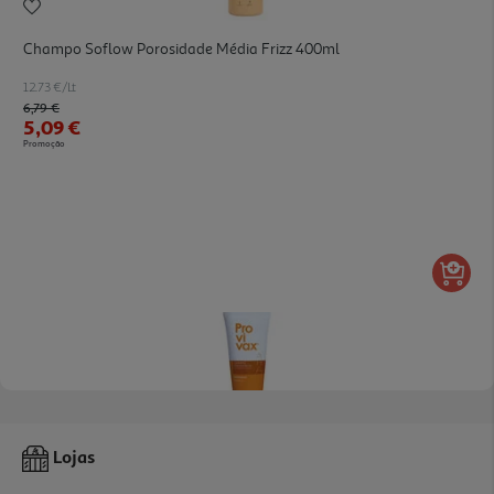
Champo Soflow Porosidade Média Frizz 400ml
12.73 €/Lt
Price reduced from
to
6,79 €
5,09 €
Promoção
Champô Provivax Aha 200ml
Lojas
88.25 €/Lt