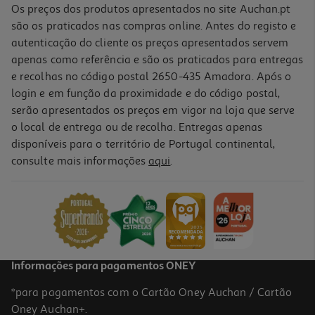
Os preços dos produtos apresentados no site Auchan.pt
são os praticados nas compras online. Antes do registo e
autenticação do cliente os preços apresentados servem
apenas como referência e são os praticados para entregas
e recolhas no código postal 2650-435 Amadora. Após o
login e em função da proximidade e do código postal,
serão apresentados os preços em vigor na loja que serve
o local de entrega ou de recolha. Entregas apenas
disponíveis para o território de Portugal continental,
5.0
(1)
consulte mais informações
aqui
.
Champô Klorane Camomila 400ml
47.25 €/Lt
18,90 €
Informações para pagamentos ONEY
*para pagamentos com o Cartão Oney Auchan / Cartão
Oney Auchan+.