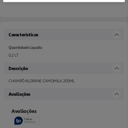
Características
Quantidade Liquida
0.2 LT
Descrição
CHAMPÔ KLORANE CAMOMILA 200ML
Avaliações