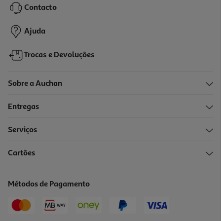
Contacto
17,65 €
Ajuda
Trocas e Devoluções
Sobre a Auchan
Entregas
-25%
Serviços
Cartões
Champô Ducray Elution 400ml
37.4 €/Lt
Métodos de Pagamento
Price reduced from
to
19,94 €
14,96 €
Promoção