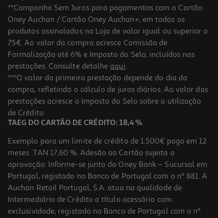
**Campanha Sem Juros para pagamentos com o Cartão
Oney Auchan / Cartão Oney Auchan+, em todos os
produtos assinalados na Loja de valor igual ou superior a
75€. Ao valor da compra acresce Comissão de
Formalização até 6% e Imposto do Selo, incluídos nas
prestações. Consulte detalhe
aqui
.
Champô Klorane Aveia 200ml
***O valor da primeira prestação depende do dia da
compra, refletindo o cálculo de juros diários. Ao valor das
64.5 €/Lt
prestações acresce o Imposto do Selo sobre a utilização
12,90 €
de Crédito.
TAEG DO CARTÃO DE CRÉDITO: 18,4 %
Exemplo para um limite de crédito de 1.500€ pago em 12
meses. TAN 17,60 %. Adesão ao Cartão sujeita a
aprovação. Informe-se junto do Oney Bank – Sucursal em
Portugal, registado no Banco de Portugal com o nº 881. A
Auchan Retail Portugal, S.A. atua na qualidade de
Intermediário de Crédito a título acessório com
exclusividade, registado no Banco de Portugal com o nº