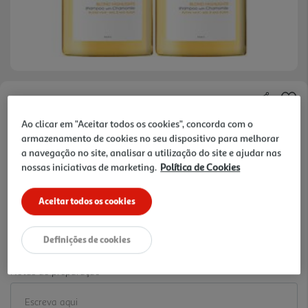
Faça a sua avaliação
Ao clicar em "Aceitar todos os cookies", concorda com o
Ref. / EAN:
3282779388092
armazenamento de cookies no seu dispositivo para melhorar
23.37 €/Lt
a navegação no site, analisar a utilização do site e ajudar nas
nossas iniciativas de marketing.
Política de Cookies
-34%
Aceitar todos os cookies
Price reduced from
to
28,35 €
18,70 €
Definições de cookies
Promoção:
de 22/7/2026 a 21/2/2027
Notas de preparação