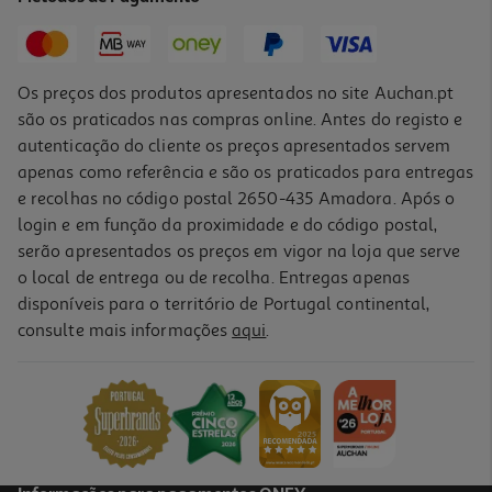
10,39 €
Promoção
Os preços dos produtos apresentados no site Auchan.pt
são os praticados nas compras online. Antes do registo e
autenticação do cliente os preços apresentados servem
apenas como referência e são os praticados para entregas
e recolhas no código postal 2650-435 Amadora. Após o
login e em função da proximidade e do código postal,
-20%
serão apresentados os preços em vigor na loja que serve
o local de entrega ou de recolha. Entregas apenas
disponíveis para o território de Portugal continental,
consulte mais informações
aqui
.
Champô Lola Purple Iluminador 250ml
10.39 €/un
Price reduced from
to
12,99 €
10,39 €
Promoção