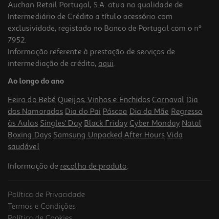
Auchan Retail Portugal, S.A. atua na qualidade de
Intermediário de Crédito a título acessório com
exclusividade, registado no Banco de Portugal com o nº
7952.
Informação referente à prestação de serviços de
5.0
(1)
intermediação de crédito,
aqui
.
Champô Klorane Centaureas Azuis 400ml
Ao longo do ano
47.25 €/Lt
Feira do Bebé
Queijos, Vinhos e Enchidos
Carnaval
Dia
18,90 €
dos Namorados
Dia do Pai
Páscoa
Dia da Mãe
Regresso
às Aulas
Singles' Day
Black Friday
Cyber Monday
Natal
Boxing Days
Samsung Unpacked
After Hours
Vida
saudável
Informação de
recolha de produto
.
Política de Privacidade
-25%
Termos e Condições
Política de Cookies