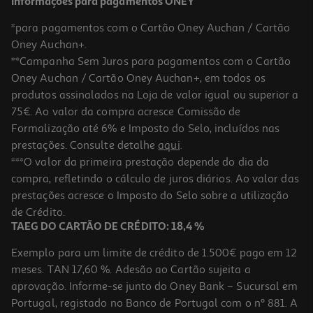
Informações para pagamentos ONEY
*para pagamentos com o Cartão Oney Auchan / Cartão
Oney Auchan+.
**Campanha Sem Juros para pagamentos com o Cartão
Oney Auchan / Cartão Oney Auchan+, em todos os
-10%
produtos assinalados na Loja de valor igual ou superior a
75€. Ao valor da compra acresce Comissão de
Formalização até 6% e Imposto do Selo, incluídos nas
prestações. Consulte detalhe
aqui
.
Champo Byphasse Coco Cabelos Pintados 750ml
***O valor da primeira prestação depende do dia da
compra, refletindo o cálculo de juros diários. Ao valor das
3.59 €/Lt
Price reduced from
to
prestações acresce o Imposto do Selo sobre a utilização
2,99 €
2,69 €
de Crédito.
Promoção
TAEG DO CARTÃO DE CRÉDITO: 18,4 %
Exemplo para um limite de crédito de 1.500€ pago em 12
meses. TAN 17,60 %. Adesão ao Cartão sujeita a
aprovação. Informe-se junto do Oney Bank – Sucursal em
Portugal, registado no Banco de Portugal com o nº 881. A