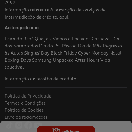
7952.
Informação referente à prestação de serviços de
intermediação de crédito,
aqui
.
Champô Isdin Daylisdin 400ml
Ao longo do ano
43.13 €/Lt
Feira do Bebé
Queijos, Vinhos e Enchidos
Carnaval
Dia
17,25 €
dos Namorados
Dia do Pai
Páscoa
Dia da Mãe
Regresso
às Aulas
Singles' Day
Black Friday
Cyber Monday
Natal
Boxing Days
Samsung Unpacked
After Hours
Vida
saudável
Informação de
recolha de produto
.
Política de Privacidade
Termos e Condições
Política de Cookies
Livro de reclamações
4.7
(50)
Champô Klorane Fibras De Linho 200ml
adicionar