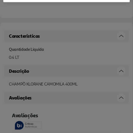
Características
Quantidade Liquida
0.4 LT
Descrição
CHAMPÔ KLORANE CAMOMILA 400ML
Avaliações