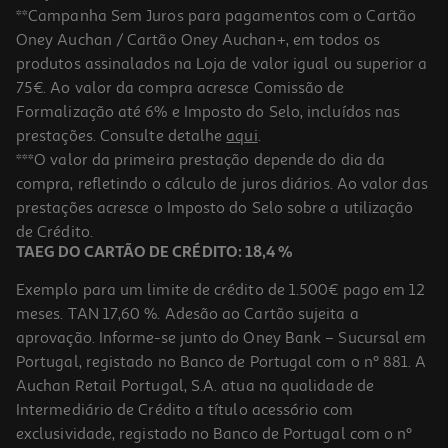
**Campanha Sem Juros para pagamentos com o Cartão
Oney Auchan / Cartão Oney Auchan+, em todos os
produtos assinalados na Loja de valor igual ou superior a
75€. Ao valor da compra acresce Comissão de
Formalização até 6% e Imposto do Selo, incluídos nas
prestações. Consulte detalhe
aqui
.
4.6
(74)
Champo Klorane Figo Da India 200 Ml
***O valor da primeira prestação depende do dia da
compra, refletindo o cálculo de juros diários. Ao valor das
67.5 €/Lt
prestações acresce o Imposto do Selo sobre a utilização
13,50 €
de Crédito.
TAEG DO CARTÃO DE CRÉDITO: 18,4 %
Exemplo para um limite de crédito de 1.500€ pago em 12
meses. TAN 17,60 %. Adesão ao Cartão sujeita a
aprovação. Informe-se junto do Oney Bank – Sucursal em
Portugal, registado no Banco de Portugal com o nº 881. A
Auchan Retail Portugal, S.A. atua na qualidade de
Intermediário de Crédito a título acessório com
exclusividade, registado no Banco de Portugal com o nº