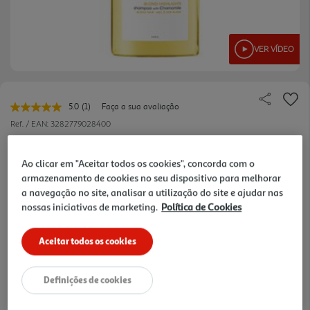
VER VÍDEO
5.0
(1)
Faça a sua avaliação
Leu
uma
Ref. / EAN:
3282779028400
avaliação.
Link
47.25 €/Lt
para
Ao clicar em "Aceitar todos os cookies", concorda com o
a
armazenamento de cookies no seu dispositivo para melhorar
mesma
página.
a navegação no site, analisar a utilização do site e ajudar nas
18,90 €
nossas iniciativas de marketing.
Política de Cookies
Aceitar todos os cookies
Notas de preparação
Definições de cookies