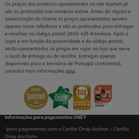
Os preços dos produtos apresentados no site Auchan.pt
são os praticados nas compras online. Antes do registo e
autenticação do cliente os preços apresentados servem
apenas como referência e são os praticados para entregas
e recolhas no código postal 2650-435 Amadora. Após o
login e em função da proximidade e do código postal,
-25%
serão apresentados os preços em vigor na loja que serve
o local de entrega ou de recolha. Entregas apenas
disponíveis para o território de Portugal continental,
5.0
(1)
consulte mais informações
aqui
.
Champô Dercos Mineral 400ml
32.45 €/Lt
Price reduced from
to
17,30 €
12,98 €
Promoção
Informações para pagamentos ONEY
*para pagamentos com o Cartão Oney Auchan / Cartão
Oney Auchan+.