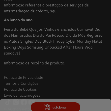
Informação referente à prestação de serviços de
intermediação de crédito,
aqui
.
Champô Ducray Elution 400ml
Ao longo do ano
37.4 €/Lt
Price reduced from
to
19,94 €
Feira do Bebé
Queijos, Vinhos e Enchidos
Carnaval
Dia
14,96 €
dos Namorados
Dia do Pai
Páscoa
Dia da Mãe
Regresso
Promoção
às Aulas
Singles' Day
Black Friday
Cyber Monday
Natal
Boxing Days
Samsung Unpacked
After Hours
Vida
saudável
Informação de
recolha de produto
.
Política de Privacidade
Termos e Condições
Política de Cookies
Livro de reclamações
Champô Klorane Cidra 100ml
adicionar
© Auchan Retail Portugal