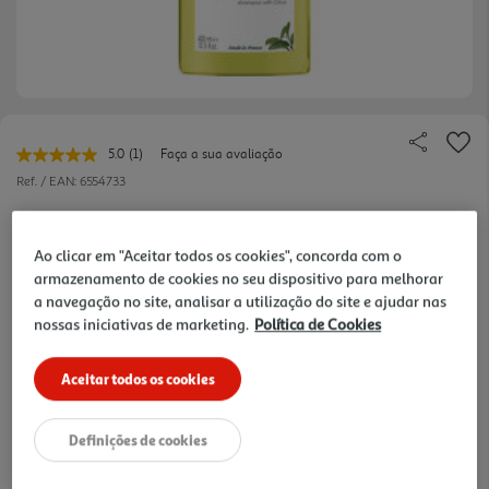
5.0
(1)
Faça a sua avaliação
Leu
uma
Ref. / EAN:
6554733
avaliação.
Link
44.25 €/Lt
para
a
Ao clicar em "Aceitar todos os cookies", concorda com o
mesma
armazenamento de cookies no seu dispositivo para melhorar
página.
a navegação no site, analisar a utilização do site e ajudar nas
17,70 €
nossas iniciativas de marketing.
Política de Cookies
Notas de preparação
Aceitar todos os cookies
Definições de cookies