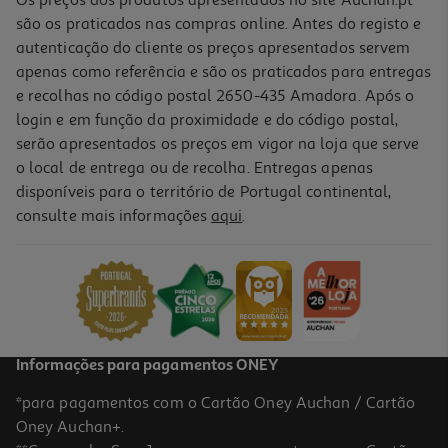
são os praticados nas compras online. Antes do registo e
autenticação do cliente os preços apresentados servem
apenas como referência e são os praticados para entregas
e recolhas no código postal 2650-435 Amadora. Após o
login e em função da proximidade e do código postal,
-25%
serão apresentados os preços em vigor na loja que serve
o local de entrega ou de recolha. Entregas apenas
disponíveis para o território de Portugal continental,
consulte mais informações
aqui
.
Champô Ducray Elution 200ml
57.2 €/Lt
Price reduced from
to
15,25 €
11,44 €
Promoção
Informações para pagamentos ONEY
*para pagamentos com o Cartão Oney Auchan / Cartão
Oney Auchan+.