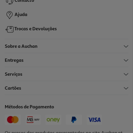
Contacto
18,90 €
Ajuda
Trocas e Devoluções
Sobre a Auchan
Entregas
Serviços
Cartões
Champô Provivax Aha 200ml
88.25 €/Lt
Métodos de Pagamento
17,65 €
Os preços dos produtos apresentados no site Auchan.pt