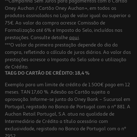
**Campanha Sem Juros para pagamentos com o Cartão
Oney Auchan / Cartão Oney Auchan+, em todos os
-25%
produtos assinalados na Loja de valor igual ou superior a
75€. Ao valor da compra acresce Comissão de
Formalização até 6% e Imposto do Selo, incluídos nas
prestações. Consulte detalhe
aqui
.
Champo Soflow Porosidade Média Frizz 400ml
***O valor da primeira prestação depende do dia da
compra, refletindo o cálculo de juros diários. Ao valor das
12.73 €/Lt
Price reduced from
to
prestações acresce o Imposto do Selo sobre a utilização
6,79 €
5,09 €
de Crédito.
Promoção
TAEG DO CARTÃO DE CRÉDITO: 18,4 %
Exemplo para um limite de crédito de 1.500€ pago em 12
meses. TAN 17,60 %. Adesão ao Cartão sujeita a
aprovação. Informe-se junto do Oney Bank – Sucursal em
Portugal, registado no Banco de Portugal com o nº 881. A
Auchan Retail Portugal, S.A. atua na qualidade de
Intermediário de Crédito a título acessório com
-25%
exclusividade, registado no Banco de Portugal com o nº
7952.