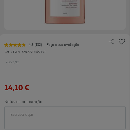
4.8
(132)
Faça a sua avaliação
Leu
132
Ref. / EAN:
3282770145069
avaliações.
Link
70.5 €/Lt
para
a
mesma
página.
14,10 €
Notas de preparação