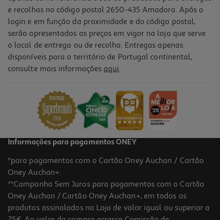
e recolhas no código postal 2650-435 Amadora. Após o
login e em função da proximidade e do código postal,
serão apresentados os preços em vigor na loja que serve
o local de entrega ou de recolha. Entregas apenas
disponíveis para o território de Portugal continental,
consulte mais informações
aqui
.
Champô Trikare K Anti Seborreico 200ml
114.45 €/Lt
22,89 €
Informações para pagamentos ONEY
*para pagamentos com o Cartão Oney Auchan / Cartão
Oney Auchan+.
**Campanha Sem Juros para pagamentos com o Cartão
Oney Auchan / Cartão Oney Auchan+, em todos os
-25%
produtos assinalados na Loja de valor igual ou superior a
75€. Ao valor da compra acresce Comissão de