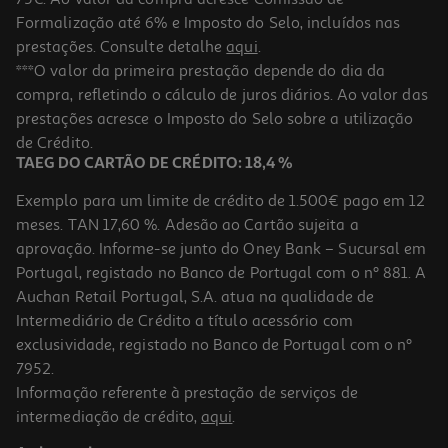
Formalização até 6% e Imposto do Selo, incluídos nas
prestações. Consulte detalhe
aqui
.
Recarga Champô Ducray Kelual Squanorm Seca 400ml
***O valor da primeira prestação depende do dia da
compra, refletindo o cálculo de juros diários. Ao valor das
33.13 €/Lt
Price reduced from
to
prestações acresce o Imposto do Selo sobre a utilização
17,66 €
13,25 €
de Crédito.
Promoção
TAEG DO CARTÃO DE CRÉDITO: 18,4 %
Exemplo para um limite de crédito de 1.500€ pago em 12
meses. TAN 17,60 %. Adesão ao Cartão sujeita a
aprovação. Informe-se junto do Oney Bank – Sucursal em
Portugal, registado no Banco de Portugal com o nº 881. A
Auchan Retail Portugal, S.A. atua na qualidade de
Intermediário de Crédito a título acessório com
-25%
exclusividade, registado no Banco de Portugal com o nº
7952.
Informação referente à prestação de serviços de
intermediação de crédito,
aqui
.
Champo Ducray Squanorm Anticaspa Seca 200ml