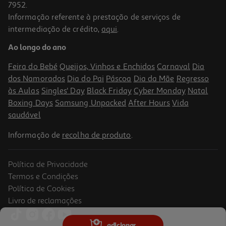
7952.
Informação referente à prestação de serviços de
4.9
(73)
intermediação de crédito,
aqui
.
Champo Klorane Galanga Reequilibrante 200ml
Ao longo do ano
70.45 €/Lt
Feira do Bebé
Queijos, Vinhos e Enchidos
Carnaval
Dia
14,09 €
dos Namorados
Dia do Pai
Páscoa
Dia da Mãe
Regresso
às Aulas
Singles' Day
Black Friday
Cyber Monday
Natal
Boxing Days
Samsung Unpacked
After Hours
Vida
saudável
Informação de
recolha de produto
.
Política de Privacidade
-25%
Termos e Condições
Política de Cookies
Livro de reclamações
5.0
(1)
Champô Ducray Kelual Ds 100ml
adicionar