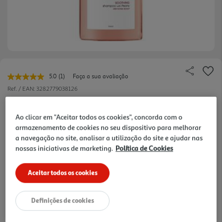
5.0
(1)
Faça a sua avaliação
Leu
uma
Ref. / EAN:
3282779038126
avaliação.
Link
50.5 €/Lt
para
Ao clicar em "Aceitar todos os cookies", concorda com o
a
armazenamento de cookies no seu dispositivo para melhorar
mesma
página.
a navegação no site, analisar a utilização do site e ajudar nas
20,20 €
nossas iniciativas de marketing.
Política de Cookies
Aceitar todos os cookies
Notas de preparação
Definições de cookies