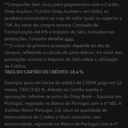
**Campanha Sem Juros para pagamentos com o Cartão
Oney Auchan / Cartão Oney Auchan+, em todos os
produtos assinalados na Loja de valor igual ou superior a
75€. Ao valor da compra acresce Comissão de
Formalização até 6% e Imposto do Selo, incluídos nas
prestações. Consulte detalhe
aqui
.
5.0
(1)
Champo Klorane Galanga Reequilibrante 400ml
***O valor da primeira prestação depende do dia da
compra, refletindo o cálculo de juros diários. Ao valor das
50.5 €/Lt
prestações acresce o Imposto do Selo sobre a utilização
20,20 €
de Crédito.
TAEG DO CARTÃO DE CRÉDITO: 18,4 %
Exemplo para um limite de crédito de 1.500€ pago em 12
meses. TAN 17,60 %. Adesão ao Cartão sujeita a
aprovação. Informe-se junto do Oney Bank – Sucursal em
Portugal, registado no Banco de Portugal com o nº 881. A
Auchan Retail Portugal, S.A. atua na qualidade de
Intermediário de Crédito a título acessório com
exclusividade, registado no Banco de Portugal com o nº