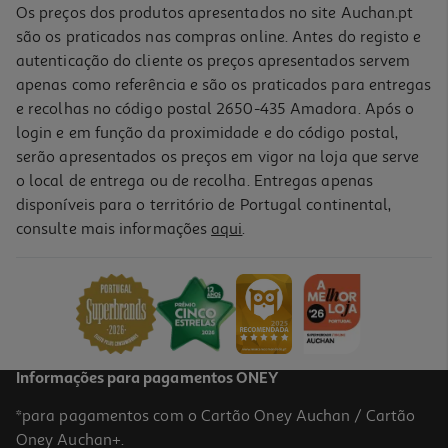
Os preços dos produtos apresentados no site Auchan.pt
são os praticados nas compras online. Antes do registo e
autenticação do cliente os preços apresentados servem
apenas como referência e são os praticados para entregas
e recolhas no código postal 2650-435 Amadora. Após o
login e em função da proximidade e do código postal,
serão apresentados os preços em vigor na loja que serve
o local de entrega ou de recolha. Entregas apenas
disponíveis para o território de Portugal continental,
4.8
(132)
consulte mais informações
aqui
.
Champô Klorane Peónia 200ml
70.5 €/Lt
14,10 €
Informações para pagamentos ONEY
*para pagamentos com o Cartão Oney Auchan / Cartão
Oney Auchan+.