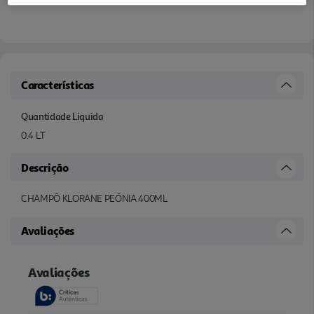
Características
Quantidade Liquida
0.4 LT
Descrição
CHAMPÔ KLORANE PEÓNIA 400ML
Avaliações