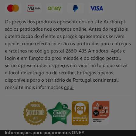
20,20 €
Os preços dos produtos apresentados no site Auchan.pt
são os praticados nas compras online. Antes do registo e
autenticação do cliente os preços apresentados servem
apenas como referência e são os praticados para entregas
e recolhas no código postal 2650-435 Amadora. Após o
login e em função da proximidade e do código postal,
-25%
serão apresentados os preços em vigor na loja que serve
o local de entrega ou de recolha. Entregas apenas
disponíveis para o território de Portugal continental,
5.0
(1)
consulte mais informações
aqui
.
Champô Dercos Anticaspa Seca 390ml
48.28 €/Lt
Price reduced from
to
25,10 €
18,83 €
Promoção
Informações para pagamentos ONEY