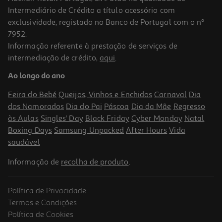
Intermediário de Crédito a título acessório com
-25%
exclusividade, registado no Banco de Portugal com o nº
7952.
Informação referente à prestação de serviços de
5.0
(4)
intermediação de crédito,
aqui
.
Champô Dercos Anticaspa Sensível 200ml
Ao longo do ano
56.25 €/Lt
Price reduced from
to
15,00 €
Feira do Bebé
Queijos, Vinhos e Enchidos
Carnaval
Dia
11,25 €
dos Namorados
Dia do Pai
Páscoa
Dia da Mãe
Regresso
Promoção
às Aulas
Singles' Day
Black Friday
Cyber Monday
Natal
Boxing Days
Samsung Unpacked
After Hours
Vida
saudável
Informação de
recolha de produto
.
Política de Privacidade
-25%
Termos e Condições
Política de Cookies