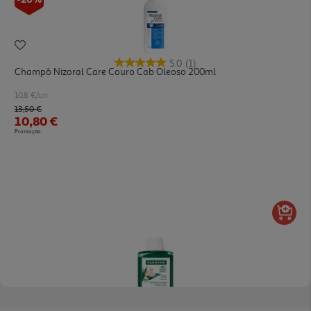
5.0
(1)
Champô Nizoral Care Couro Cab Oleoso 200ml
10.8 €/un
Price reduced from
to
13,50 €
10,80 €
Promoção