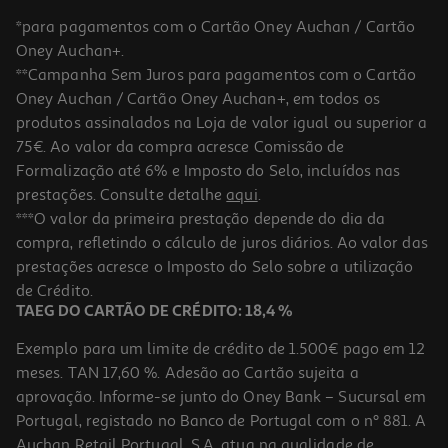
*para pagamentos com o Cartão Oney Auchan / Cartão
Oney Auchan+.
**Campanha Sem Juros para pagamentos com o Cartão
Oney Auchan / Cartão Oney Auchan+, em todos os
-25%
produtos assinalados na Loja de valor igual ou superior a
75€. Ao valor da compra acresce Comissão de
Formalização até 6% e Imposto do Selo, incluídos nas
prestações. Consulte detalhe
aqui
.
Champo E Condicionador Dercos Anticaspa 2 Em 1 400ml
***O valor da primeira prestação depende do dia da
compra, refletindo o cálculo de juros diários. Ao valor das
44.15 €/Lt
Price reduced from
to
prestações acresce o Imposto do Selo sobre a utilização
23,55 €
17,66 €
de Crédito.
Promoção
TAEG DO CARTÃO DE CRÉDITO: 18,4 %
Exemplo para um limite de crédito de 1.500€ pago em 12
meses. TAN 17,60 %. Adesão ao Cartão sujeita a
aprovação. Informe-se junto do Oney Bank – Sucursal em
Portugal, registado no Banco de Portugal com o nº 881. A
Auchan Retail Portugal, S.A. atua na qualidade de