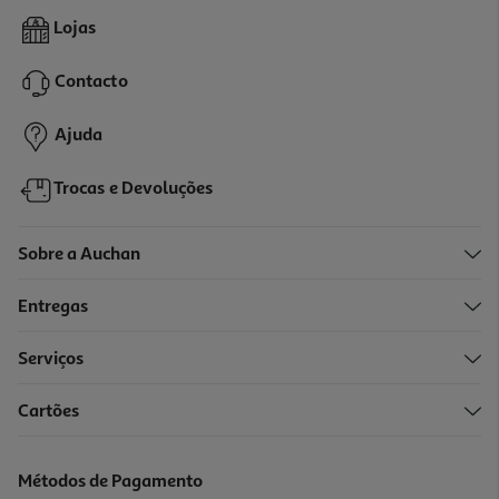
4.9
(73)
Champo Klorane Galanga Reequilibrante 200ml
Lojas
70.45 €/Lt
Contacto
14,09 €
Ajuda
Trocas e Devoluções
Sobre a Auchan
Entregas
Serviços
5.0
(1)
Cartões
Champo Klorane Galanga Reequilibrante 400ml
50.5 €/Lt
Métodos de Pagamento