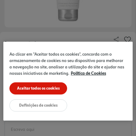
Faça a sua avaliação
Ref. / EAN:
5600880000586
Ao clicar em "Aceitar todos os cookies", concorda com o
armazenamento de cookies no seu dispositivo para melhorar
73.45 €/Lt
a navegação no site, analisar a utilização do site e ajudar nas
nossas iniciativas de marketing.
Política de Cookies
-20%
Price reduced from
to
18,36 €
Aceitar todos os cookies
14,69 €
Promoção:
de 2/8/2026 a 5/10/2026
Definições de cookies
Notas de preparação