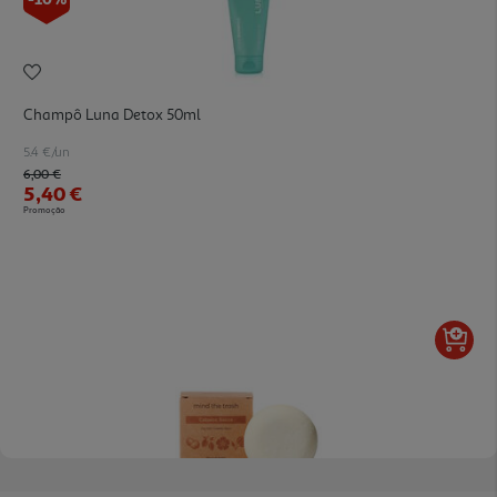
Champô Luna Detox 50ml
5.4 €/un
Price reduced from
to
6,00 €
5,40 €
Promoção