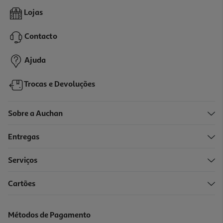
5.0
(1)
Champô Mind The Trash Sólido Cabelos Secos 80g
Lojas
118.63 €/Kg
Contacto
9,49 €
Ajuda
Trocas e Devoluções
Sobre a Auchan
Entregas
Serviços
Cartões
Champô Lola Papo Reto 270ml
10.39 €/un
Métodos de Pagamento