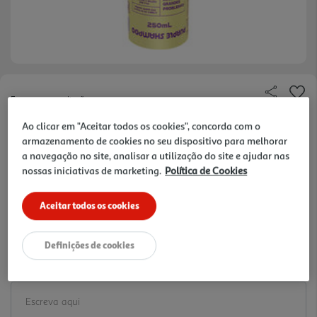
Faça a sua avaliação
Ref. / EAN:
7899572815258
Ao clicar em "Aceitar todos os cookies", concorda com o
armazenamento de cookies no seu dispositivo para melhorar
10.39 €/un
a navegação no site, analisar a utilização do site e ajudar nas
nossas iniciativas de marketing.
Política de Cookies
-20%
Price reduced from
to
12,99 €
Aceitar todos os cookies
10,39 €
Promoção:
de 29/3/2026 a 6/9/2026
Definições de cookies
Notas de preparação