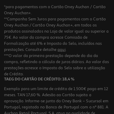
*para pagamentos com o Cartão Oney Auchan / Cartão
Oney Auchan+.
**Campanha Sem Juros para pagamentos com o Cartão
Oney Auchan / Cartão Oney Auchan+, em todos os
produtos assinalados na Loja de valor igual ou superior a
75€. Ao valor da compra acresce Comissão de
Formalização até 6% e Imposto do Selo, incluídos nas
prestações. Consulte detalhe
aqui
.
Champô Klorane Cupuaçu 200ml
***O valor da primeira prestação depende do dia da
compra, refletindo o cálculo de juros diários. Ao valor das
67.45 €/Lt
prestações acresce o Imposto do Selo sobre a utilização
13,49 €
de Crédito.
TAEG DO CARTÃO DE CRÉDITO: 18,4 %
Exemplo para um limite de crédito de 1.500€ pago em 12
meses. TAN 17,60 %. Adesão ao Cartão sujeita a
aprovação. Informe-se junto do Oney Bank – Sucursal em
Portugal, registado no Banco de Portugal com o nº 881. A
Auchan Retail Portugal, S.A. atua na qualidade de