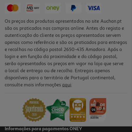
10,39 €
Os preços dos produtos apresentados no site Auchan.pt
são os praticados nas compras online. Antes do registo e
autenticação do cliente os preços apresentados servem
apenas como referência e são os praticados para entregas
e recolhas no código postal 2650-435 Amadora. Após o
login e em função da proximidade e do código postal,
-20%
serão apresentados os preços em vigor na loja que serve
o local de entrega ou de recolha. Entregas apenas
disponíveis para o território de Portugal continental,
consulte mais informações
aqui
.
Champô Lola Bossa 500ml
13.14 €/un
Price reduced from
to
16,43 €
13,14 €
Promoção
Informações para pagamentos ONEY