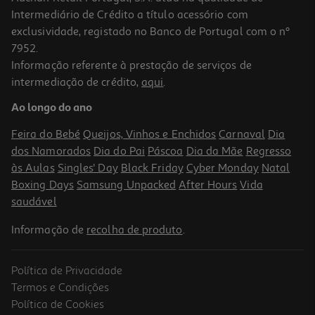
Intermediário de Crédito a título acessório com
exclusividade, registado no Banco de Portugal com o nº
7952.
Informação referente à prestação de serviços de
intermediação de crédito,
aqui
.
Champô Novex Meus Cachos De Cinema 300ml
Ao longo do ano
22.43 €/Lt
6,73 €
Feira do Bebé
Queijos, Vinhos e Enchidos
Carnaval
Dia
dos Namorados
Dia do Pai
Páscoa
Dia da Mãe
Regresso
às Aulas
Singles' Day
Black Friday
Cyber Monday
Natal
Boxing Days
Samsung Unpacked
After Hours
Vida
saudável
Informação de
recolha de produto
.
Política de Privacidade
-25%
Termos e Condições
Política de Cookies