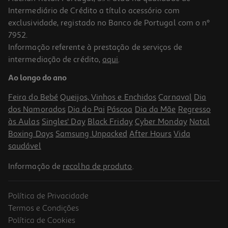
Intermediário de Crédito a título acessório com
-10%
exclusividade, registado no Banco de Portugal com o nº
7952.
Informação referente à prestação de serviços de
intermediação de crédito,
aqui
.
Champô Luna Volume 300ml
Ao longo do ano
14.4 €/un
Price reduced from
to
16,00 €
Feira do Bebé
Queijos, Vinhos e Enchidos
Carnaval
Dia
14,40 €
dos Namorados
Dia do Pai
Páscoa
Dia da Mãe
Regresso
Promoção
às Aulas
Singles' Day
Black Friday
Cyber Monday
Natal
Boxing Days
Samsung Unpacked
After Hours
Vida
saudável
Informação de
recolha de produto
.
Política de Privacidade
Termos e Condições
Política de Cookies