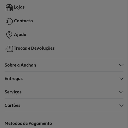
Champô Lola Bossa 500ml
Lojas
13.14 €/un
Price reduced from
to
16,43 €
Contacto
13,14 €
Promoção
Ajuda
Trocas e Devoluções
Sobre a Auchan
Entregas
Serviços
Cartões
Champô Klorane Cupuaçu 200ml
67.45 €/Lt
Métodos de Pagamento