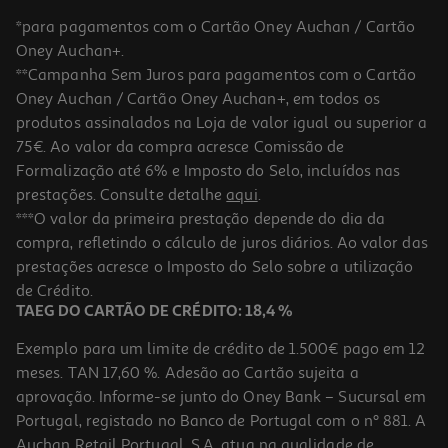
*para pagamentos com o Cartão Oney Auchan / Cartão
Oney Auchan+.
**Campanha Sem Juros para pagamentos com o Cartão
Oney Auchan / Cartão Oney Auchan+, em todos os
-25%
produtos assinalados na Loja de valor igual ou superior a
75€. Ao valor da compra acresce Comissão de
Formalização até 6% e Imposto do Selo, incluídos nas
prestações. Consulte detalhe
aqui
.
Champo Nutritivo Soflow Cablo Encaracolado 400ml
***O valor da primeira prestação depende do dia da
compra, refletindo o cálculo de juros diários. Ao valor das
12.73 €/Lt
Price reduced from
to
prestações acresce o Imposto do Selo sobre a utilização
6,79 €
5,09 €
de Crédito.
Promoção
TAEG DO CARTÃO DE CRÉDITO: 18,4 %
Exemplo para um limite de crédito de 1.500€ pago em 12
meses. TAN 17,60 %. Adesão ao Cartão sujeita a
aprovação. Informe-se junto do Oney Bank – Sucursal em
Portugal, registado no Banco de Portugal com o nº 881. A
Auchan Retail Portugal, S.A. atua na qualidade de