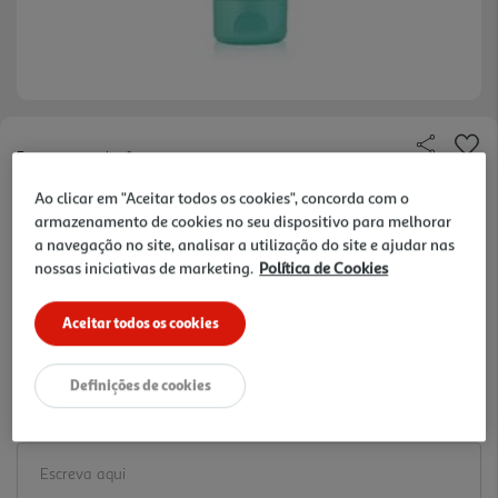
Faça a sua avaliação
Ref. / EAN:
5391545560971
Ao clicar em "Aceitar todos os cookies", concorda com o
armazenamento de cookies no seu dispositivo para melhorar
5.4 €/un
a navegação no site, analisar a utilização do site e ajudar nas
nossas iniciativas de marketing.
Política de Cookies
-10%
Price reduced from
to
6,00 €
Aceitar todos os cookies
5,40 €
Promoção:
de 1/8/2026 a 2/9/2026
Definições de cookies
Notas de preparação