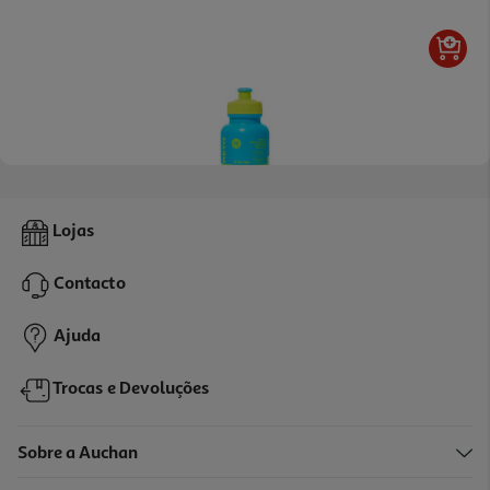
Champô Lola Papo Reto 270ml
Lojas
10.39 €/un
Contacto
10,39 €
Ajuda
Trocas e Devoluções
Sobre a Auchan