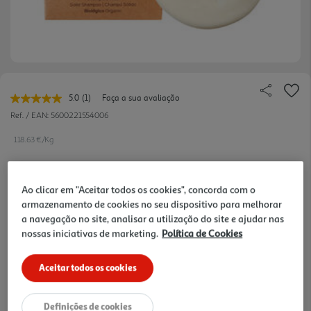
5.0
(1)
Faça a sua avaliação
Leu
uma
Ref. / EAN:
5600221554006
avaliação.
Link
118.63 €/Kg
para
a
mesma
página.
Ao clicar em "Aceitar todos os cookies", concorda com o
9,49 €
armazenamento de cookies no seu dispositivo para melhorar
a navegação no site, analisar a utilização do site e ajudar nas
nossas iniciativas de marketing.
Política de Cookies
Notas de preparação
Aceitar todos os cookies
Definições de cookies