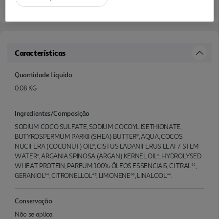
Características
Quantidade Liquida
0.08 KG
Ingredientes/Composição
SODIUM COCO SULFATE, SODIUM COCOYL ISETHIONATE,
BUTYROSPERMUM PARKII (SHEA) BUTTER*, AQUA, COCOS
NUCIFERA (COCONUT) OIL*, CISTUS LADANIFERUS LEAF/ STEM
WATER*, ARGANIA SPINOSA (ARGAN) KERNEL OIL*, HYDROLYSED
WHEAT PROTEIN, PARFUM 100% ÓLEOS ESSENCIAIS, CI TRAL**,
GERANIOL**, CITRONELLOL**, LIMONENE**, LINALOOL**.
Conservação
Não se aplica.