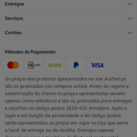
Entregas
-10%
Serviços
Cartões
Champô Luna Suavização 300ml
14.4 €/un
Métodos de Pagamento
Price reduced from
to
16,00 €
14,40 €
Promoção
Os preços dos produtos apresentados no site Auchan.pt
são os praticados nas compras online. Antes do registo e
autenticação do cliente os preços apresentados servem
apenas como referência e são os praticados para entregas
e recolhas no código postal 2650-435 Amadora. Após o
login e em função da proximidade e do código postal,
-15%
serão apresentados os preços em vigor na loja que serve
o local de entrega ou de recolha. Entregas apenas