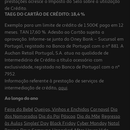
Price reduced from
to
prestações acresce o Imposto do Selo sobre a utilização
16,43 €
13,14 €
de Crédito.
Promoção
TAEG DO CARTÃO DE CRÉDITO: 18,4 %
Exemplo para um limite de crédito de 1.500€ pago em 12
meses. TAN 17,60 %. Adesão ao Cartão sujeita a
aprovação. Informe-se junto do Oney Bank – Sucursal em
Portugal, registado no Banco de Portugal com o nº 881. A
Auchan Retail Portugal, S.A. atua na qualidade de
Intermediário de Crédito a título acessório com
exclusividade, registado no Banco de Portugal com o nº
7952.
Informação referente à prestação de serviços de
intermediação de crédito,
aqui
.
Champô Sólido Lola Morte Súbita Esfolia 100g
Ao longo do ano
8.79 €/un
Feira do Bebé
Queijos, Vinhos e Enchidos
Carnaval
Dia
8,79 €
dos Namorados
Dia do Pai
Páscoa
Dia da Mãe
Regresso
às Aulas
Singles' Day
Black Friday
Cyber Monday
Natal