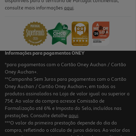
disponíveis para o território de Portugal continental,
consulte mais informações
aqui
.
Champô Real Natura Sem Sal Color Repair 500ml
9.28 €/un
Price reduced from
to
10,92 €
9,28 €
Promoção
Informações para pagamentos ONEY
*para pagamentos com o Cartão Oney Auchan / Cartão
Oney Auchan+.
**Campanha Sem Juros para pagamentos com o Cartão
Oney Auchan / Cartão Oney Auchan+, em todos os
-20%
produtos assinalados na Loja de valor igual ou superior a
75€. Ao valor da compra acresce Comissão de
Formalização até 6% e Imposto do Selo, incluídos nas
prestações. Consulte detalhe
aqui
.
Champô Lola Bossa 500ml
***O valor da primeira prestação depende do dia da
compra, refletindo o cálculo de juros diários. Ao valor das
13.14 €/un