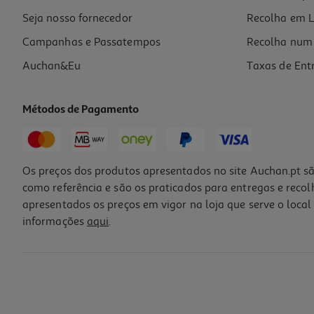
Seja nosso fornecedor
Recolha em L
Campanhas e Passatempos
Recolha num 
Auchan&Eu
Taxas de Ent
Métodos de Pagamento
-10%
Os preços dos produtos apresentados no site Auchan.pt sã
como referência e são os praticados para entregas e reco
apresentados os preços em vigor na loja que serve o local 
informações
aqui
.
Champô Luna Suavização 300ml
14.4 €/un
Price reduced from
to
16,00 €
14,40 €