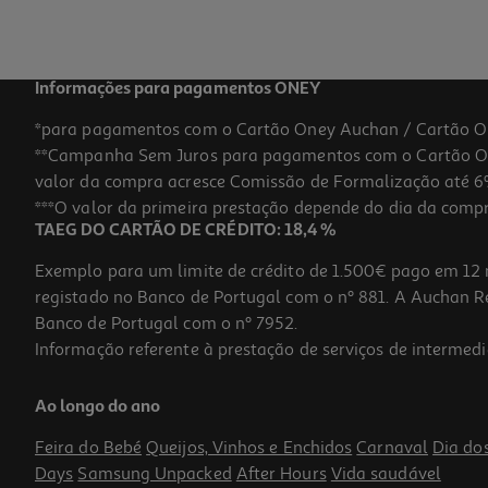
Promoção
Informações para pagamentos ONEY
*para pagamentos com o Cartão Oney Auchan / Cartão O
**Campanha Sem Juros para pagamentos com o Cartão Oney
-10%
valor da compra acresce Comissão de Formalização até 6%
***O valor da primeira prestação depende do dia da compra,
TAEG DO CARTÃO DE CRÉDITO: 18,4 %
Exemplo para um limite de crédito de 1.500€ pago em 12 
registado no Banco de Portugal com o nº 881. A Auchan Ret
Banco de Portugal com o nº 7952.
Informação referente à prestação de serviços de intermedi
Champô Luna Hydrate 300ml
Ao longo do ano
14.4 €/un
Price reduced from
to
16,00 €
Feira do Bebé
Queijos, Vinhos e Enchidos
Carnaval
Dia do
14,40 €
Days
Samsung Unpacked
After Hours
Vida saudável
Promoção