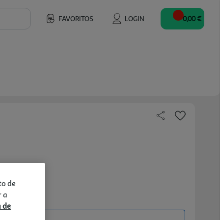
FAVORITOS
LOGIN
0,00 €
to de
r a
a de
ine