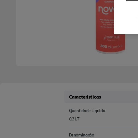
Características
Quantidade Liquida
0.3 LT
Denominação