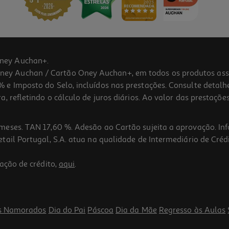
ney Auchan+.
 Auchan / Cartão Oney Auchan+, em todos os produtos assina
 e Imposto do Selo, incluídos nas prestações. Consulte detal
 refletindo o cálculo de juros diários. Ao valor das prestações
meses. TAN 17,60 %. Adesão ao Cartão sujeita a aprovação. In
ail Portugal, S.A. atua na qualidade de Intermediário de Crédi
ação de crédito,
aqui
.
s Namorados
Dia do Pai
Páscoa
Dia da Mãe
Regresso às Aulas