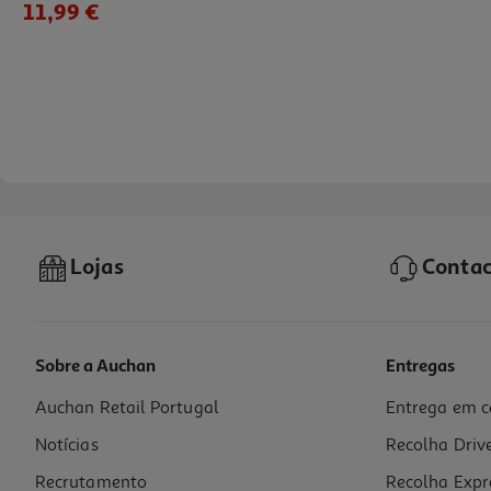
11,99 €
Lojas
Contac
Sobre a Auchan
Entregas
Auchan Retail Portugal
Entrega em c
Champô Novex Estilo Afrohair 300ml
Notícias
Recolha Driv
22.43 €/Lt
6,73 €
Recrutamento
Recolha Expr