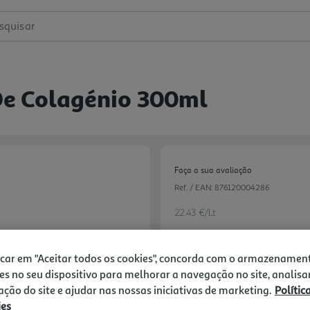
squisar
De Colagénio 300ml
Faça a sua avaliação
Ref. / EAN:
876120004286
22.43 €/Lt
icar em "Aceitar todos os cookies", concorda com o armazenamen
6,73 €
es no seu dispositivo para melhorar a navegação no site, analisa
zação do site e ajudar nas nossas iniciativas de marketing.
Polític
ies
-10% Imediato Exclusivo Onl