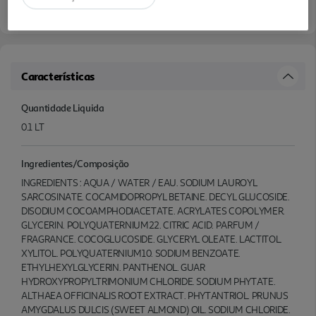
Características
Quantidade Liquida
0.1 LT
Ingredientes/Composição
INGREDIENTS : AQUA / WATER / EAU. SODIUM LAUROYL
SARCOSINATE. COCAMIDOPROPYL BETAINE. DECYL GLUCOSIDE.
DISODIUM COCOAMPHODIACETATE. ACRYLATES COPOLYMER.
GLYCERIN. POLYQUATERNIUM22. CITRIC ACID. PARFUM /
FRAGRANCE. COCOGLUCOSIDE. GLYCERYL OLEATE. LACTITOL.
XYLITOL. POLYQUATERNIUM10. SODIUM BENZOATE.
ETHYLHEXYLGLYCERIN. PANTHENOL. GUAR
HYDROXYPROPYLTRIMONIUM CHLORIDE. SODIUM PHYTATE.
ALTHAEA OFFICINALIS ROOT EXTRACT. PHYTANTRIOL. PRUNUS
AMYGDALUS DULCIS (SWEET ALMOND) OIL. SODIUM CHLORIDE.