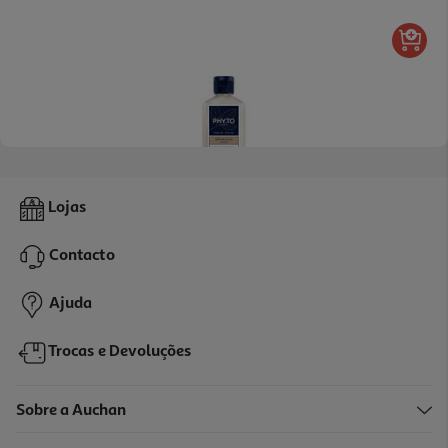
3.7
(3)
Champo Phyto Reparação 100ml
Lojas
69 €/Lt
Contacto
6,90 €
Ajuda
Trocas e Devoluções
Sobre a Auchan