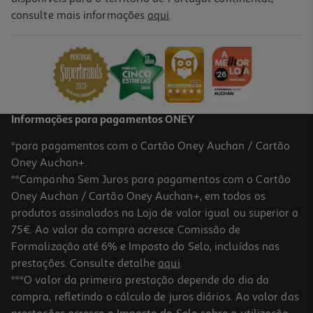
consulte mais informações
aqui
.
Champô Phyto Volume 100ml
6.9 €/un
6,90 €
Informações para pagamentos ONEY
*para pagamentos com o Cartão Oney Auchan / Cartão
Oney Auchan+.
**Campanha Sem Juros para pagamentos com o Cartão
Oney Auchan / Cartão Oney Auchan+, em todos os
produtos assinalados na Loja de valor igual ou superior a
75€. Ao valor da compra acresce Comissão de
Formalização até 6% e Imposto do Selo, incluídos nas
prestações. Consulte detalhe
aqui
.
5.0
(8)
Champo Phyto Nutrição 100ml
***O valor da primeira prestação depende do dia da
compra, refletindo o cálculo de juros diários. Ao valor das
69 €/Lt