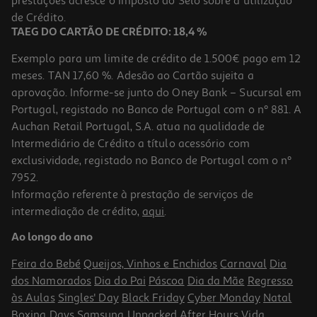
prestações acresce o Imposto do Selo sobre a utilização
6,90 €
de Crédito.
TAEG DO CARTÃO DE CRÉDITO: 18,4 %
Exemplo para um limite de crédito de 1.500€ pago em 12
meses. TAN 17,60 %. Adesão ao Cartão sujeita a
aprovação. Informe-se junto do Oney Bank – Sucursal em
Portugal, registado no Banco de Portugal com o nº 881. A
Auchan Retail Portugal, S.A. atua na qualidade de
Intermediário de Crédito a título acessório com
exclusividade, registado no Banco de Portugal com o nº
7952.
Informação referente à prestação de serviços de
intermediação de crédito,
aqui
.
Champo Phyto Anticaspa 250ml
Ao longo do ano
57.2 €/un
Feira do Bebé
Queijos, Vinhos e Enchidos
Carnaval
Dia
14,30 €
dos Namorados
Dia do Pai
Páscoa
Dia da Mãe
Regresso
às Aulas
Singles' Day
Black Friday
Cyber Monday
Natal
Boxing Days
Samsung Unpacked
After Hours
Vida