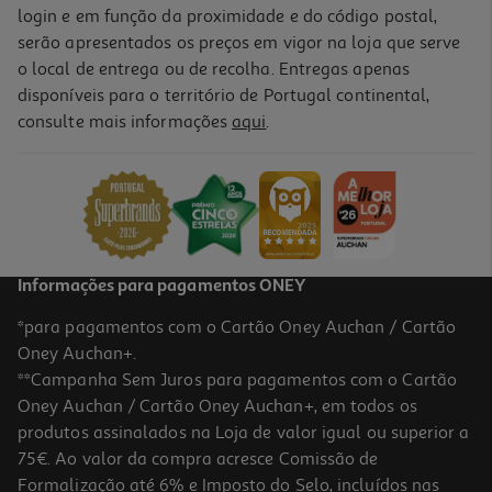
login e em função da proximidade e do código postal,
serão apresentados os preços em vigor na loja que serve
o local de entrega ou de recolha. Entregas apenas
disponíveis para o território de Portugal continental,
consulte mais informações
aqui
.
Informações para pagamentos ONEY
*para pagamentos com o Cartão Oney Auchan / Cartão
Oney Auchan+.
**Campanha Sem Juros para pagamentos com o Cartão
Oney Auchan / Cartão Oney Auchan+, em todos os
produtos assinalados na Loja de valor igual ou superior a
75€. Ao valor da compra acresce Comissão de
Formalização até 6% e Imposto do Selo, incluídos nas