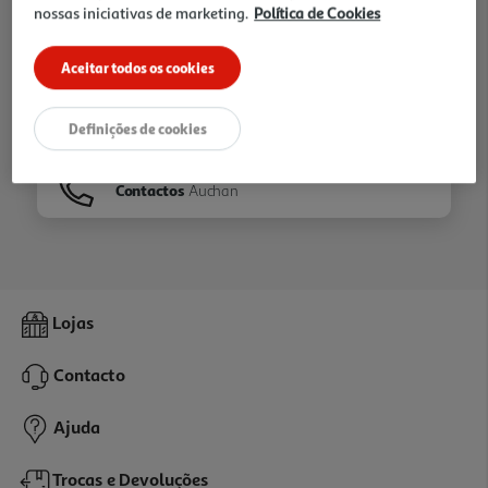
nossas iniciativas de marketing.
Política de Cookies
Ir para
Homepage
Aceitar todos os cookies
Veja os nossos
Folhetos
Definições de cookies
Contactos
Auchan
Lojas
Contacto
Ajuda
Trocas e Devoluções