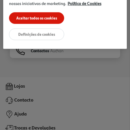
nossas iniciativas de marketing.
Política de Cookies
Ir para
Homepage
Aceitar todos os cookies
Veja os nossos
Folhetos
Definições de cookies
Contactos
Auchan
Lojas
Contacto
Ajuda
Trocas e Devoluções