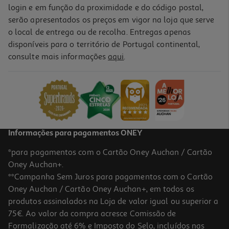
login e em função da proximidade e do código postal,
serão apresentados os preços em vigor na loja que serve
o local de entrega ou de recolha. Entregas apenas
disponíveis para o território de Portugal continental,
consulte mais informações
aqui
.
Informações para pagamentos ONEY
*para pagamentos com o Cartão Oney Auchan / Cartão
Oney Auchan+.
**Campanha Sem Juros para pagamentos com o Cartão
Oney Auchan / Cartão Oney Auchan+, em todos os
produtos assinalados na Loja de valor igual ou superior a
75€. Ao valor da compra acresce Comissão de
Formalização até 6% e Imposto do Selo, incluídos nas