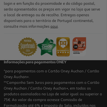
login e em função da proximidade e do código postal,
serão apresentados os preços em vigor na loja que serve
o local de entrega ou de recolha. Entregas apenas
disponíveis para o território de Portugal continental,
consulte mais informações
aqui
.
Informações para pagamentos ONEY
*para pagamentos com o Cartão Oney Auchan / Cartão
Oney Auchan+.
**Campanha Sem Juros para pagamentos com o Cartão
Oney Auchan / Cartão Oney Auchan+, em todos os
produtos assinalados na Loja de valor igual ou superior a
75€. Ao valor da compra acresce Comissão de
Formalização até 6% e Imposto do Selo, incluídos nas