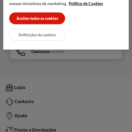
nossas iniciativas de marketing.
Política de Cookies
Ir para
Homepage
Aceitar todos os cookies
Veja os nossos
Folhetos
Definições de cookies
Contactos
Auchan
Lojas
Contacto
Ajuda
Trocas e Devoluções