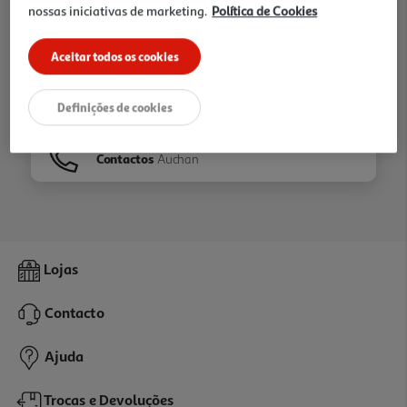
nossas iniciativas de marketing.
Política de Cookies
Ir para
Homepage
Aceitar todos os cookies
Veja os nossos
Folhetos
Definições de cookies
Contactos
Auchan
Lojas
Contacto
Ajuda
Trocas e Devoluções