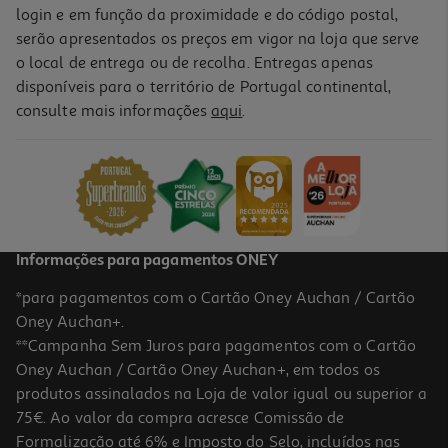
login e em função da proximidade e do código postal,
serão apresentados os preços em vigor na loja que serve
o local de entrega ou de recolha. Entregas apenas
disponíveis para o território de Portugal continental,
consulte mais informações
aqui
.
Informações para pagamentos ONEY
*para pagamentos com o Cartão Oney Auchan / Cartão
Oney Auchan+.
**Campanha Sem Juros para pagamentos com o Cartão
Oney Auchan / Cartão Oney Auchan+, em todos os
produtos assinalados na Loja de valor igual ou superior a
75€. Ao valor da compra acresce Comissão de
Formalização até 6% e Imposto do Selo, incluídos nas