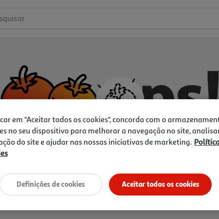
squisar
icar em "Aceitar todos os cookies", concorda com o armazenamen
es no seu dispositivo para melhorar a navegação no site, analisa
zação do site e ajudar nas nossas iniciativas de marketing.
Polític
ies
Não temos o que procura.
Vamos tentar de novo?
Definições de cookies
Aceitar todos os cookies