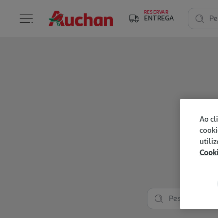
RESERVAR
ENTREGA
Pe
Ao cl
cooki
utili
Cook