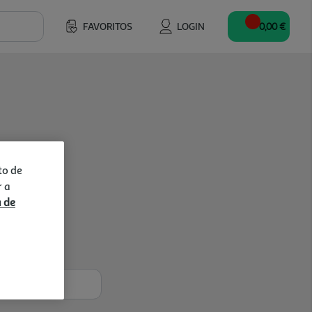
FAVORITOS
LOGIN
0,00 €
to de
r a
a de