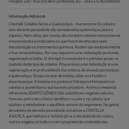
Pangiter, Lda - Rua dos Bem Lembrados 141 - 2645 471 Alcabideche
Informação Adicional
Champô Cabelos Secos e Quebradiços - Humectante Os cabelos
com elevada porosidade são considerados quebradiços, secos e
ásperos. Além disso, por norma, são também cabelos naturalmente
encaracolados e ondulados ou que foram danificados após
descoloração ou tratamentos químicos. Podem cair excessivamente
e ficar emaranhados. Por isso, requerem uma hidratação profunda,
regeneração e brilho. O champô humectante é o primeiro passo no
cuidado deste tipo de cabelos. Proporciona uma hidratação e uma
regeneração e m profundidade dos cabelos de elevada porosidade
e quebradiços. Graças ao teor de inulina, alisa-os e facilita o
desembaraçar. A betaína e o pantenol hidratam e fortalecem os
cabelos e aumentam a sua barreira protetora. Aroma a melancia
refrescante ADAPTO GÉNIOS São substâncias vegetais naturais,
famosas pelos seus efeitos benéficos na pele e no cabelo, que
ajudam a restabelecer o equilíbrio natural do organismo. Na gama
de cabelos de elevada porosidade, incluímos a CENTELLA
ASIATICA, que melhora a hidrata ção e a elasticidade do cabelo,
nutre e oxigena os bolbos e tem propriedades antioxidantes.