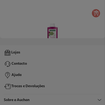
4.6
(73)
Champo Klorane Figo Da India 200 Ml
Lojas
67.5 €/Lt
Contacto
13,50 €
Ajuda
Trocas e Devoluções
Sobre a Auchan