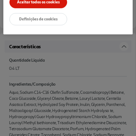
Aceitar todos os cookies
Definições de cookies
Características
Quantidade Liquida
0.4 LT
Ingredientes/Composição
Aqua, Sodium C14-C16 Olefin Sulfonate, Cocamidopropyl Betaine,
Coco Glucoside, Glyceryl Oleate, Betaine, Lauryl Lactate, Centella
Asiatica Extract, Hydrolyzed Soy Protein, Inulin, Glycerin, Panthenol,
Maltooligosyl Glucoside, Hydrogenated Starch Hydrolysa te,
Hydroxypropyl Guar Hydroxypropyltrimonium Chloride, Sodium
Lauroyl Methyl Isethionate, Trisodium Ethylenediamine Disuccinate,
Tetrasodium Glutamate Diacetate, Parfum, Hydrogenated Palm
Glycerides Citrate, Tocopherol, Sodium Chloride, Sodium Benzoate,