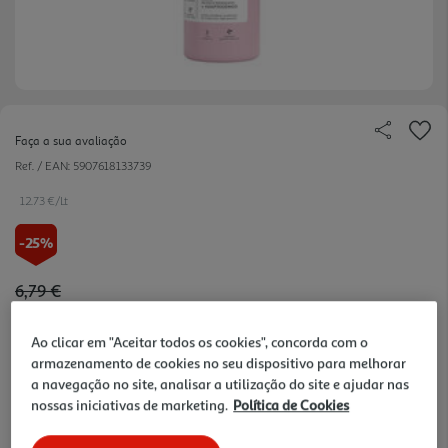
Faça a sua avaliação
Ref. / EAN:
5907618133739
12.73 €/Lt
-25%
Price reduced from
to
6,79 €
5,09 €
Ao clicar em "Aceitar todos os cookies", concorda com o
Promoção:
de 2/8/2026 a 16/8/2026
armazenamento de cookies no seu dispositivo para melhorar
Notas de preparação
a navegação no site, analisar a utilização do site e ajudar nas
nossas iniciativas de marketing.
Política de Cookies