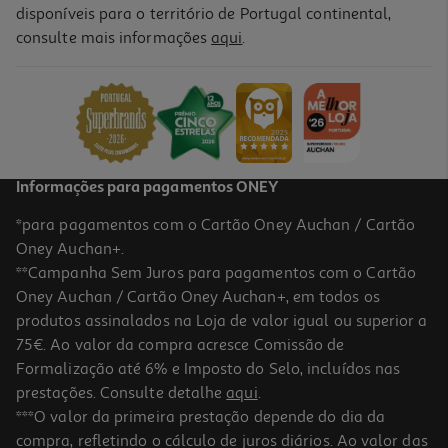
disponíveis para o território de Portugal continental,
consulte mais informações
aqui
.
Champô Biorga Ecophane Soft 2x500 -50% 2ªun
38.32 €/un
38,32 €
Informações para pagamentos ONEY
*para pagamentos com o Cartão Oney Auchan / Cartão
Oney Auchan+.
**Campanha Sem Juros para pagamentos com o Cartão
Oney Auchan / Cartão Oney Auchan+, em todos os
produtos assinalados na Loja de valor igual ou superior a
75€. Ao valor da compra acresce Comissão de
Formalização até 6% e Imposto do Selo, incluídos nas
prestações. Consulte detalhe
aqui
.
3.7
(3)
Champô Klorane Aveia 100ml
***O valor da primeira prestação depende do dia da
compra, refletindo o cálculo de juros diários. Ao valor das
78 €/Lt