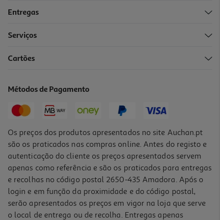
Entregas
-25%
Serviços
Cartões
Champo Soflow Porosidade Média Frizz 400ml
12.73 €/Lt
Métodos de Pagamento
Price reduced from
to
6,79 €
5,09 €
Promoção
Os preços dos produtos apresentados no site Auchan.pt
são os praticados nas compras online. Antes do registo e
autenticação do cliente os preços apresentados servem
apenas como referência e são os praticados para entregas
e recolhas no código postal 2650-435 Amadora. Após o
login e em função da proximidade e do código postal,
serão apresentados os preços em vigor na loja que serve
o local de entrega ou de recolha. Entregas apenas