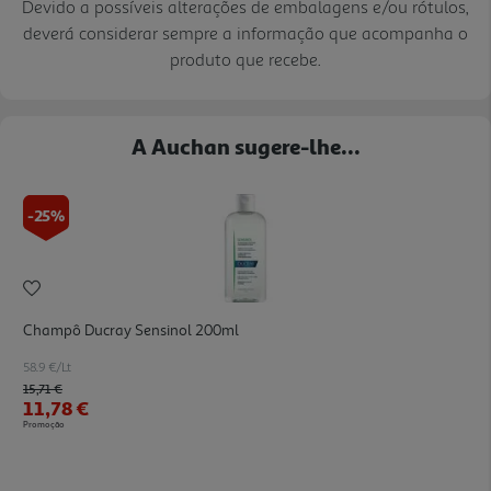
Devido a possíveis alterações de embalagens e/ou rótulos,
deverá considerar sempre a informação que acompanha o
produto que recebe.
A Auchan sugere-lhe...
-25%
Champô Ducray Sensinol 200ml
58.9 €/Lt
Price reduced from
to
15,71 €
11,78 €
Promoção