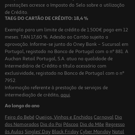
prestações acresce o Imposto do Selo sobre a utilização
7,80 €
de Crédito.
TAEG DO CARTÃO DE CRÉDITO: 18,4 %
Exemplo para um limite de crédito de 1.500€ pago em 12
meses. TAN 17,60 %. Adesão ao Cartão sujeita a
aprovação. Informe-se junto do Oney Bank – Sucursal em
Portugal, registado no Banco de Portugal com o nº 881. A
Auchan Retail Portugal, S.A. atua na qualidade de
Intermediário de Crédito a título acessório com
-38%
exclusividade, registado no Banco de Portugal com o nº
7952.
Informação referente à prestação de serviços de
intermediação de crédito,
aqui
.
Champã Klorane Figo India 2x400ml 50% 2âªun
Ao longo do ano
22.04 €/Lt
Price reduced from
to
28,35 €
Feira do Bebé
Queijos, Vinhos e Enchidos
Carnaval
Dia
17,63 €
dos Namorados
Dia do Pai
Páscoa
Dia da Mãe
Regresso
Promoção
às Aulas
Singles' Day
Black Friday
Cyber Monday
Natal