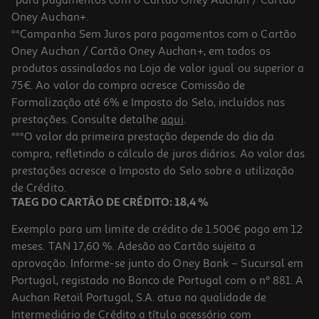
Oney Auchan+.
**Campanha Sem Juros para pagamentos com o Cartão
Oney Auchan / Cartão Oney Auchan+, em todos os
-20%
produtos assinalados na Loja de valor igual ou superior a
75€. Ao valor da compra acresce Comissão de
Formalização até 6% e Imposto do Selo, incluídos nas
prestações. Consulte detalhe
aqui
.
Champo Kpl Esfoliante 200 Ml
***O valor da primeira prestação depende do dia da
compra, refletindo o cálculo de juros diários. Ao valor das
73.45 €/Lt
Price reduced from
to
prestações acresce o Imposto do Selo sobre a utilização
18,36 €
14,69 €
de Crédito.
Promoção
TAEG DO CARTÃO DE CRÉDITO: 18,4 %
Exemplo para um limite de crédito de 1.500€ pago em 12
meses. TAN 17,60 %. Adesão ao Cartão sujeita a
aprovação. Informe-se junto do Oney Bank – Sucursal em
Portugal, registado no Banco de Portugal com o nº 881. A
Auchan Retail Portugal, S.A. atua na qualidade de
Intermediário de Crédito a título acessório com
-25%