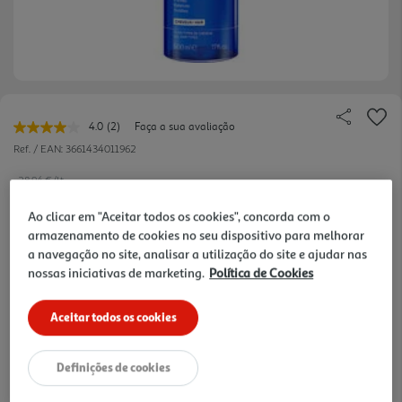
4.0
(2)
Faça a sua avaliação
Leu
2
Ref. / EAN:
3661434011962
avaliações.
Link
28.94 €/Lt
para
a
Ao clicar em "Aceitar todos os cookies", concorda com o
-20%
mesma
página.
armazenamento de cookies no seu dispositivo para melhorar
a navegação no site, analisar a utilização do site e ajudar nas
Price reduced from
to
18,09 €
nossas iniciativas de marketing.
Política de Cookies
14,47 €
Promoção:
de 29/1/2026 a 31/8/2026
Aceitar todos os cookies
Notas de preparação
Definições de cookies