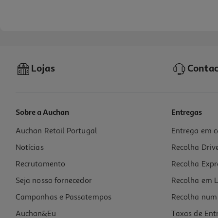
Lojas
Contac
Sobre a Auchan
Entregas
Auchan Retail Portugal
Entrega em c
Coloração Herbatint Preto N1 150ml
Notícias
Recolha Driv
86.6 €/Lt
Recrutamento
Recolha Expr
12,99 €
Seja nosso fornecedor
Recolha em L
Campanhas e Passatempos
Recolha num 
Auchan&Eu
Taxas de Ent