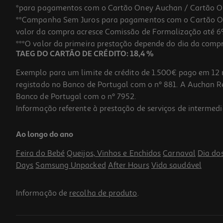
*para pagamentos com o Cartão Oney Auchan / Cartão O
**Campanha Sem Juros para pagamentos com o Cartão Oney
valor da compra acresce Comissão de Formalização até 6%
***O valor da primeira prestação depende do dia da compra,
TAEG DO CARTÃO DE CRÉDITO: 18,4 %
Exemplo para um limite de crédito de 1.500€ pago em 12 
registado no Banco de Portugal com o nº 881. A Auchan Ret
Banco de Portugal com o nº 7952.
Informação referente à prestação de serviços de intermedi
Coloração Herbatint Castanho Claro Dourado D5 150ml
Ao longo do ano
86.6 €/Lt
Feira do Bebé
Queijos, Vinhos e Enchidos
Carnaval
Dia do
12,99 €
Days
Samsung Unpacked
After Hours
Vida saudável
Informação de
recolha de produto
.