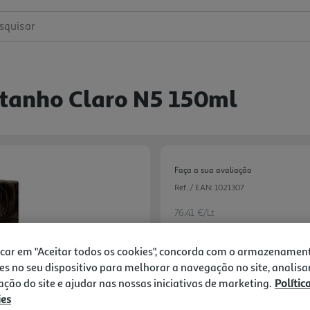
squisar
stanho Claro N5 150ml
Faça a sua avaliação
Ref. / EAN:
1021307
76.41 €/Lt
icar em "Aceitar todos os cookies", concorda com o armazenamen
es no seu dispositivo para melhorar a navegação no site, analisa
12,99 €
zação do site e ajudar nas nossas iniciativas de marketing.
Polític
ies
Notas de preparação