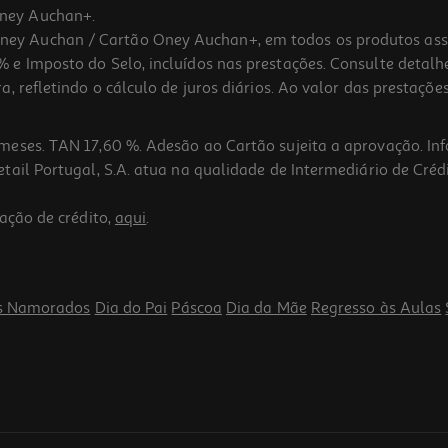
ney Auchan+.
 Auchan / Cartão Oney Auchan+, em todos os produtos assina
 e Imposto do Selo, incluídos nas prestações. Consulte detal
 refletindo o cálculo de juros diários. Ao valor das prestações
meses. TAN 17,60 %. Adesão ao Cartão sujeita a aprovação. In
ail Portugal, S.A. atua na qualidade de Intermediário de Crédi
ação de crédito,
aqui
.
s Namorados
Dia do Pai
Páscoa
Dia da Mãe
Regresso às Aulas