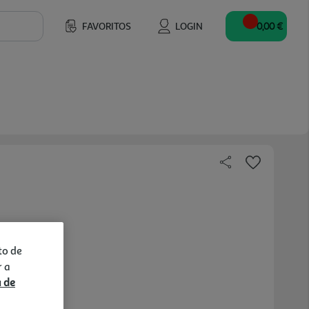
FAVORITOS
LOGIN
0,00 €
to de
r a
a de