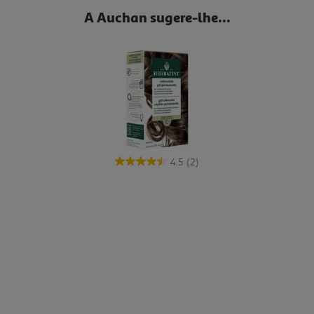
A Auchan sugere-lhe...
4.5
(2)