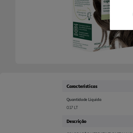
Características
Quantidade Liquida
0.17 LT
Descrição