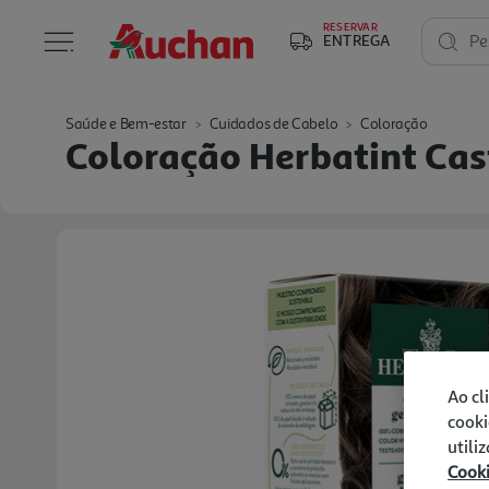
RESERVAR
ENTREGA
Pe
Saúde e Bem-estar
Cuidados de Cabelo
Coloração
Coloração Herbatint Ca
Ao cl
cooki
utili
Cook