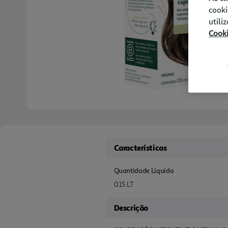
cooki
utili
Cook
Características
Quantidade Liquida
0.15 LT
Descrição