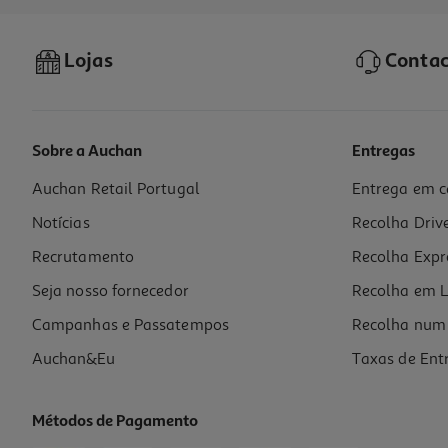
Lojas
Contac
Sobre a Auchan
Entregas
Auchan Retail Portugal
Entrega em c
Coloração Herbatint Louro Escuro N6 150ml
Notícias
Recolha Driv
86.6 €/Lt
Recrutamento
Recolha Expr
12,99 €
Seja nosso fornecedor
Recolha em L
Campanhas e Passatempos
Recolha num 
Auchan&Eu
Taxas de Ent
Métodos de Pagamento