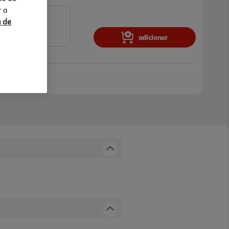
r a
a de
adicionar