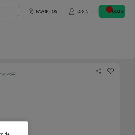
FAVORITOS
LOGIN
0,00 €
avaliação
to de