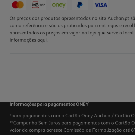
Os preços dos produtos apresentados no site Auchan.pt sã
como referência e são os praticados para entregas e reco
apresentados os preços em vigor na loja que serve o local 
informações
aqui
.
Coloração Herbatint Preto N1 150ml
86.6 €/Lt
12,99 €
Informações para pagamentos ONEY
*para pagamentos com o Cartão Oney Auchan / Cartão O
**Campanha Sem Juros para pagamentos com o Cartão Oney
valor da compra acresce Comissão de Formalização até 6%