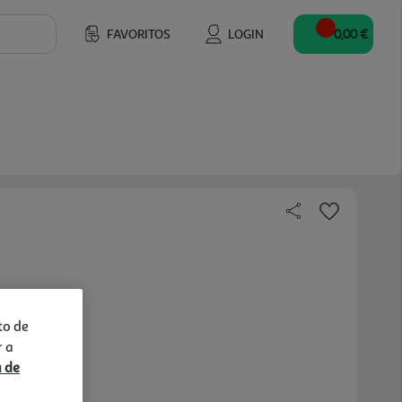
FAVORITOS
LOGIN
0,00 €
to de
r a
a de