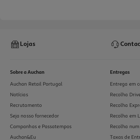
Lojas
Contac
Sobre a Auchan
Entregas
Auchan Retail Portugal
Entrega em c
Coloração Herbatint Castanho Claro Dourado D5 150ml
Notícias
Recolha Driv
86.6 €/Lt
Recrutamento
Recolha Expr
12,99 €
Seja nosso fornecedor
Recolha em L
Campanhas e Passatempos
Recolha num 
Auchan&Eu
Taxas de Ent