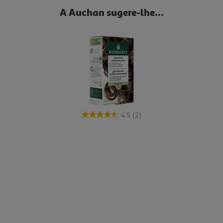
A Auchan sugere-lhe...
4.5
(2)