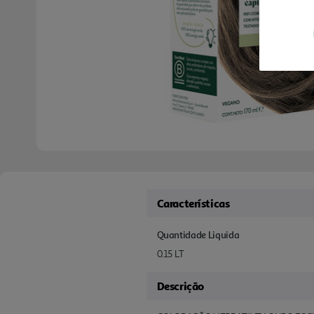
Características
Quantidade Liquida
0.15 LT
Descrição