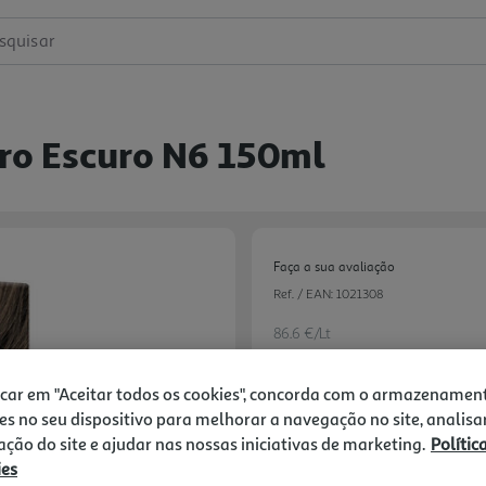
squisar
ro Escuro N6 150ml
Faça a sua avaliação
Ref. / EAN:
1021308
86.6 €/Lt
icar em "Aceitar todos os cookies", concorda com o armazenamen
es no seu dispositivo para melhorar a navegação no site, analisa
12,99 €
zação do site e ajudar nas nossas iniciativas de marketing.
Polític
ies
Notas de preparação