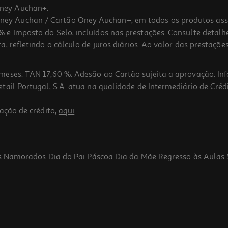
ney Auchan+.
 Auchan / Cartão Oney Auchan+, em todos os produtos assina
 e Imposto do Selo, incluídos nas prestações. Consulte detal
 refletindo o cálculo de juros diários. Ao valor das prestações
meses. TAN 17,60 %. Adesão ao Cartão sujeita a aprovação. In
ail Portugal, S.A. atua na qualidade de Intermediário de Crédi
5.0
(1)
ação de crédito,
aqui
.
s Namorados
Dia do Pai
Páscoa
Dia da Mãe
Regresso às Aulas