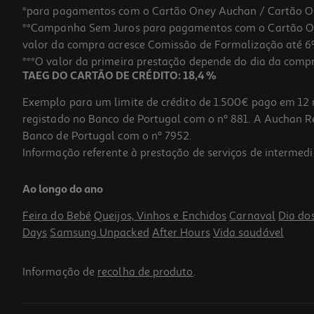
*para pagamentos com o Cartão Oney Auchan / Cartão O
**Campanha Sem Juros para pagamentos com o Cartão Oney
valor da compra acresce Comissão de Formalização até 6%
***O valor da primeira prestação depende do dia da compra,
TAEG DO CARTÃO DE CRÉDITO: 18,4 %
Exemplo para um limite de crédito de 1.500€ pago em 12 
registado no Banco de Portugal com o nº 881. A Auchan Ret
Banco de Portugal com o nº 7952.
Informação referente à prestação de serviços de intermedi
Coloração Herbatint Castanho Acobreado R4 150ml
Ao longo do ano
86.6 €/Lt
Feira do Bebé
Queijos, Vinhos e Enchidos
Carnaval
Dia do
12,99 €
Days
Samsung Unpacked
After Hours
Vida saudável
Informação de
recolha de produto
.