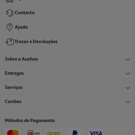
76.41 €/Lt
Contacto
12,99 €
Ajuda
Trocas e Devoluções
Sobre a Auchan
Entregas
Serviços
Cartões
Coloração Herbatint Moreno N2 150ml
86.6 €/Lt
Métodos de Pagamento
12,99 €