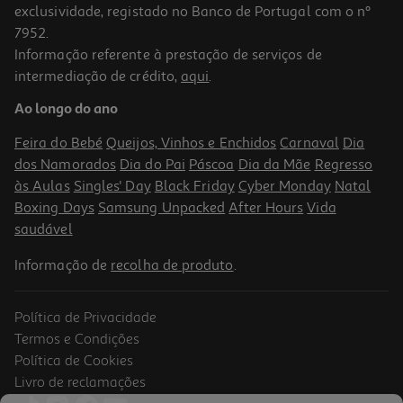
exclusividade, registado no Banco de Portugal com o nº
7952.
Informação referente à prestação de serviços de
intermediação de crédito,
aqui
.
Coloração Herbatint Castanho Claro N5 150ml
Ao longo do ano
76.41 €/Lt
Feira do Bebé
Queijos, Vinhos e Enchidos
Carnaval
Dia
12,99 €
dos Namorados
Dia do Pai
Páscoa
Dia da Mãe
Regresso
às Aulas
Singles' Day
Black Friday
Cyber Monday
Natal
Boxing Days
Samsung Unpacked
After Hours
Vida
saudável
Informação de
recolha de produto
.
Política de Privacidade
Termos e Condições
Política de Cookies
Livro de reclamações