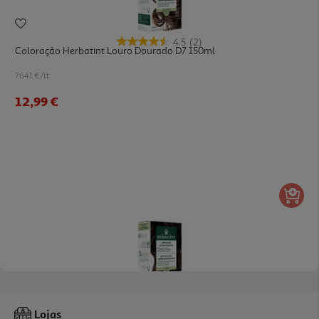
4.5
(2)
Coloração Herbatint Louro Dourado D7 150ml
76.41 €/Lt
12,99 €
4.5
(2)
Coloração Herbatint Castanho N4 150ml
Lojas