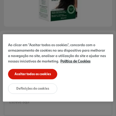
Faça a sua avaliação
Ao clicar em "Aceitar todos os cookies", concorda com o
Ref. / EAN:
8016744809696
armazenamento de cookies no seu dispositivo para melhorar
a navegação no site, analisar a utilização do site e ajudar nas
86.6 €/Lt
nossas iniciativas de marketing.
Política de Cookies
Aceitar todos os cookies
12,99 €
Definições de cookies
Notas de preparação