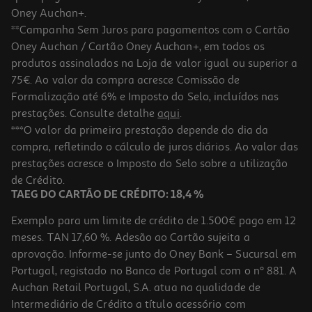
Oney Auchan+.
**Campanha Sem Juros para pagamentos com o Cartão
Oney Auchan / Cartão Oney Auchan+, em todos os
produtos assinalados na Loja de valor igual ou superior a
75€. Ao valor da compra acresce Comissão de
Formalização até 6% e Imposto do Selo, incluídos nas
prestações. Consulte detalhe
aqui
.
Coloração Herbatint Castanho Escuro N3 150ml
***O valor da primeira prestação depende do dia da
compra, refletindo o cálculo de juros diários. Ao valor das
86.6 €/Lt
prestações acresce o Imposto do Selo sobre a utilização
12,99 €
de Crédito.
TAEG DO CARTÃO DE CRÉDITO: 18,4 %
Exemplo para um limite de crédito de 1.500€ pago em 12
meses. TAN 17,60 %. Adesão ao Cartão sujeita a
aprovação. Informe-se junto do Oney Bank – Sucursal em
Portugal, registado no Banco de Portugal com o nº 881. A
Auchan Retail Portugal, S.A. atua na qualidade de
Intermediário de Crédito a título acessório com