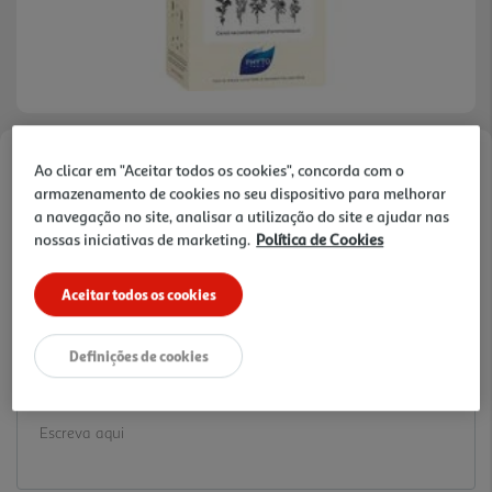
Ao clicar em "Aceitar todos os cookies", concorda com o
Faça a sua avaliação
armazenamento de cookies no seu dispositivo para melhorar
Ref. / EAN:
3338221002532
a navegação no site, analisar a utilização do site e ajudar nas
12.9 €/un
nossas iniciativas de marketing.
Política de Cookies
Aceitar todos os cookies
12,90 €
Definições de cookies
Notas de preparação