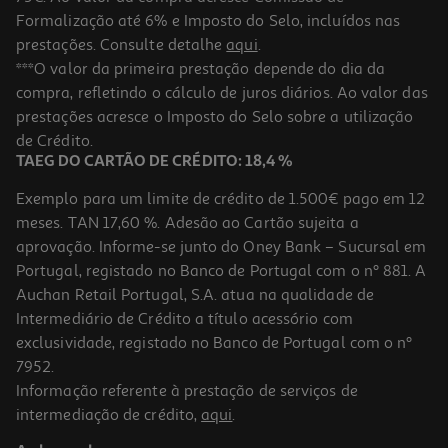
Formalização até 6% e Imposto do Selo, incluídos nas
prestações. Consulte detalhe
aqui
.
5.0
(6)
Champô Phyto Nutrição 250ml
***O valor da primeira prestação depende do dia da
compra, refletindo o cálculo de juros diários. Ao valor das
57.2 €/Lt
prestações acresce o Imposto do Selo sobre a utilização
14,30 €
de Crédito.
TAEG DO CARTÃO DE CRÉDITO: 18,4 %
Exemplo para um limite de crédito de 1.500€ pago em 12
meses. TAN 17,60 %. Adesão ao Cartão sujeita a
aprovação. Informe-se junto do Oney Bank – Sucursal em
Portugal, registado no Banco de Portugal com o nº 881. A
Auchan Retail Portugal, S.A. atua na qualidade de
Intermediário de Crédito a título acessório com
exclusividade, registado no Banco de Portugal com o nº
7952.
Informação referente à prestação de serviços de
intermediação de crédito,
aqui
.
Laca Phyto Fixação Média/forte 150 Ml