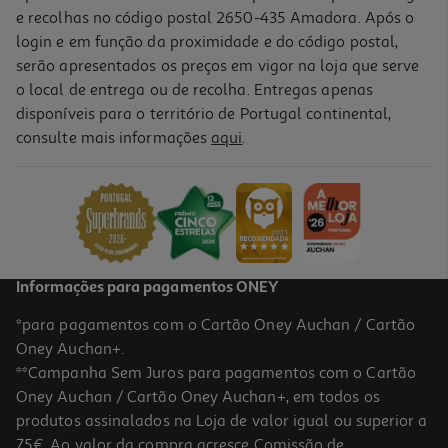
e recolhas no código postal 2650-435 Amadora. Após o
login e em função da proximidade e do código postal,
serão apresentados os preços em vigor na loja que serve
o local de entrega ou de recolha. Entregas apenas
disponíveis para o território de Portugal continental,
5.0
(2)
consulte mais informações
aqui
.
Condicionador Phyto Caracóis 175ml
105.71 €/Lt
18,50 €
Informações para pagamentos ONEY
*para pagamentos com o Cartão Oney Auchan / Cartão
Oney Auchan+.
**Campanha Sem Juros para pagamentos com o Cartão
Oney Auchan / Cartão Oney Auchan+, em todos os
produtos assinalados na Loja de valor igual ou superior a
75€. Ao valor da compra acresce Comissão de