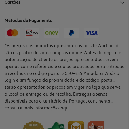
2.0
(1)
Cartões
Loção Fullmarks Anti Piolhos 100ml
171.9 €/Lt
Métodos de Pagamento
Price reduced from
to
21,49 €
17,19 €
Promoção
Os preços dos produtos apresentados no site Auchan.pt
são os praticados nas compras online. Antes do registo e
autenticação do cliente os preços apresentados servem
apenas como referência e são os praticados para entregas
e recolhas no código postal 2650-435 Amadora. Após o
login e em função da proximidade e do código postal,
serão apresentados os preços em vigor na loja que serve
o local de entrega ou de recolha. Entregas apenas
disponíveis para o território de Portugal continental,
consulte mais informações
aqui
.
Pediculose Fullmarks Anti Pio Lendeas 150ml
21.49 €/un