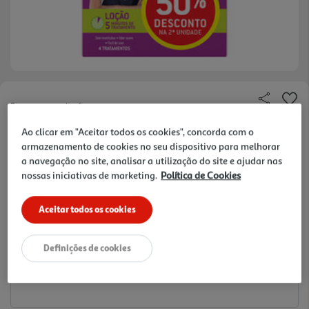
Faça a sua avaliação
Ref. / EAN:
6076588
Ao clicar em "Aceitar todos os cookies", concorda com o
armazenamento de cookies no seu dispositivo para melhorar
161.2 €/Lt
a navegação no site, analisar a utilização do site e ajudar nas
nossas iniciativas de marketing.
Política de Cookies
32,24 €
Aceitar todos os cookies
Notas de preparação
Definições de cookies