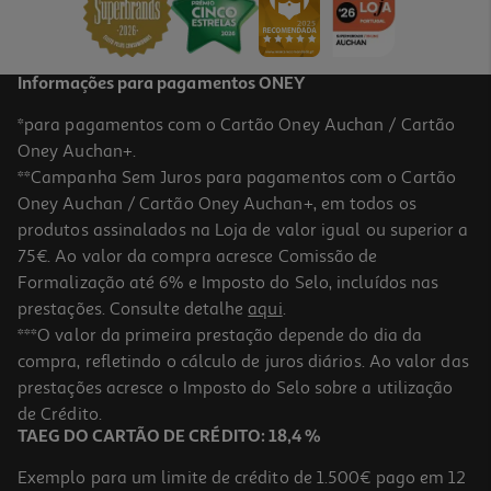
21,49 €
Informações para pagamentos ONEY
*para pagamentos com o Cartão Oney Auchan / Cartão
Oney Auchan+.
**Campanha Sem Juros para pagamentos com o Cartão
Oney Auchan / Cartão Oney Auchan+, em todos os
produtos assinalados na Loja de valor igual ou superior a
75€. Ao valor da compra acresce Comissão de
Formalização até 6% e Imposto do Selo, incluídos nas
prestações. Consulte detalhe
aqui
.
4.0
(1)
Loção Paranix Tratamento Com Pente 100ml
***O valor da primeira prestação depende do dia da
compra, refletindo o cálculo de juros diários. Ao valor das
195.5 €/Lt
prestações acresce o Imposto do Selo sobre a utilização
19,55 €
de Crédito.
TAEG DO CARTÃO DE CRÉDITO: 18,4 %
Exemplo para um limite de crédito de 1.500€ pago em 12