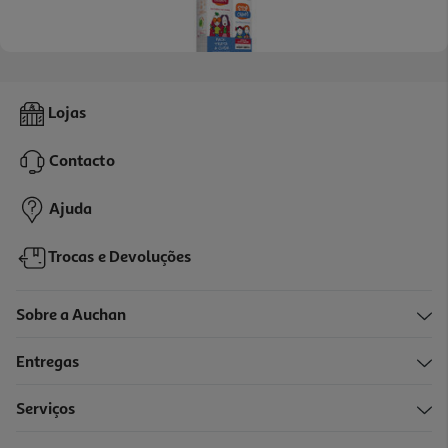
Pack Stop Piolhos Trata E Cuida 100+125ml
Lojas
24.53 €/un
Contacto
24,53 €
Ajuda
Trocas e Devoluções
Sobre a Auchan
Entregas
-20%
Serviços