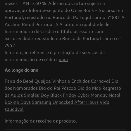
meses. TAN 17,60 %. Adesão ao Cartão sujeita a
aprovação. Informe-se junto do Oney Bank – Sucursal em
Portugal, registado no Banco de Portugal com o nº 881. A
Auchan Retail Portugal, S.A. atua na qualidade de
Intermediário de Crédito a título acessório com
-25%
exclusividade, registado no Banco de Portugal com o nº
7952.
Informação referente à prestação de serviços de
intermediação de crédito,
aqui
.
Champô Stop Piolhos Com Oleos Essencias 125ml
Ao longo do ano
83.68 €/Lt
Price reduced from
to
13,94 €
Feira do Bebé
Queijos, Vinhos e Enchidos
Carnaval
Dia
10,46 €
dos Namorados
Dia do Pai
Páscoa
Dia da Mãe
Regresso
Promoção
às Aulas
Singles' Day
Black Friday
Cyber Monday
Natal
Boxing Days
Samsung Unpacked
After Hours
Vida
saudável
Informação de
recolha de produto
.