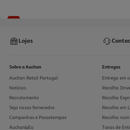
-25%
Lojas
Contac
Sobre a Auchan
Entregas
Auchan Retail Portugal
Entrega em c
Champô Dercos Estimulante 400ml
Notícias
Recolha Driv
47.07 €/Lt
Price reduced from
to
25,10 €
Recrutamento
Recolha Expr
18,83 €
Promoção
Seja nosso fornecedor
Recolha em L
Campanhas e Passatempos
Recolha num 
Auchan&Eu
Taxas de Ent