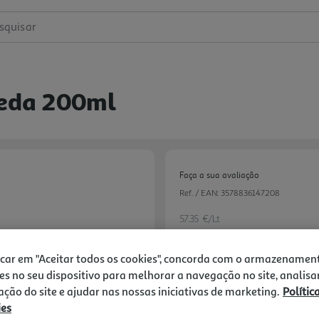
squisar
ueda 200ml
Faça a sua avaliação
Ref. / EAN:
3578836147208
57.35 €/Lt
-30%
icar em "Aceitar todos os cookies", concorda com o armazenamen
es no seu dispositivo para melhorar a navegação no site, analisa
Price reduced from
to
16,39 €
zação do site e ajudar nas nossas iniciativas de marketing.
Polític
11,47 €
ies
Promoção:
de 1/8/2026 a 3/9/2026