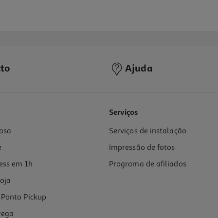
to
Ajuda
3.7
(3)
Serviços
asa
Serviços de instalação
e
Impressão de fotos
ess em 1h
Programa de afiliados
oja
Ponto Pickup
rega