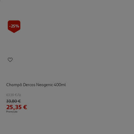
-25%
Champô Dercos Neogenic 400ml
63.38 €/Lt
Price reduced from
to
33,80 €
25,35 €
Promoção