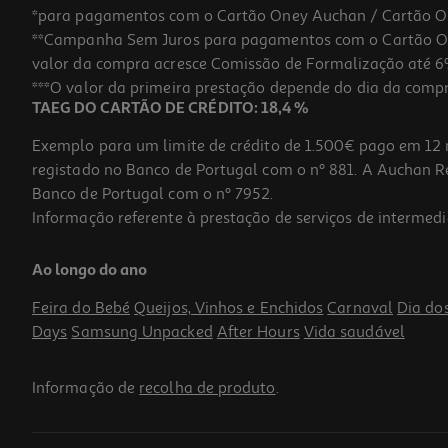
*para pagamentos com o Cartão Oney Auchan / Cartão O
**Campanha Sem Juros para pagamentos com o Cartão Oney
valor da compra acresce Comissão de Formalização até 6%
***O valor da primeira prestação depende do dia da compra,
TAEG DO CARTÃO DE CRÉDITO: 18,4 %
Exemplo para um limite de crédito de 1.500€ pago em 12 
registado no Banco de Portugal com o nº 881. A Auchan Ret
Banco de Portugal com o nº 7952.
Informação referente à prestação de serviços de intermedi
Champô Isdin Lambdapil 2x400ml 50% 2ªun
Ao longo do ano
46.12 €/Lt
Feira do Bebé
Queijos, Vinhos e Enchidos
Carnaval
Dia do
36,90 €
Days
Samsung Unpacked
After Hours
Vida saudável
Informação de
recolha de produto
.