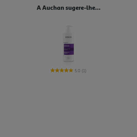
A Auchan sugere-lhe...
5.0
(1)