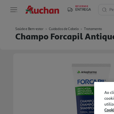
RESERVAR
ENTREGA
Pe
Saúde e Bem-estar
Cuidados de Cabelo
Tratamento
Champo Forcapil Antiq
Ao cl
cooki
utili
Cook