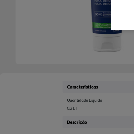
Características
Quantidade Liquida
0.2 LT
Descrição