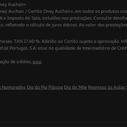
ney Auchan+.
 Auchan / Cartão Oney Auchan+, em todos os produtos assina
 e Imposto do Selo, incluídos nas prestações. Consulte detal
 refletindo o cálculo de juros diários. Ao valor das prestações
meses. TAN 17,60 %. Adesão ao Cartão sujeita a aprovação. In
ail Portugal, S.A. atua na qualidade de Intermediário de Crédi
ação de crédito,
aqui
.
s Namorados
Dia do Pai
Páscoa
Dia da Mãe
Regresso às Aulas