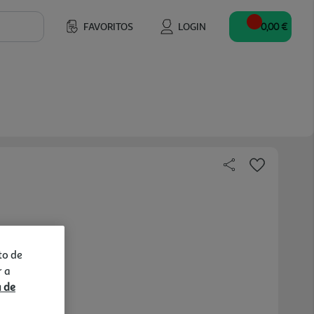
FAVORITOS
LOGIN
0,00 €
to de
r a
a de