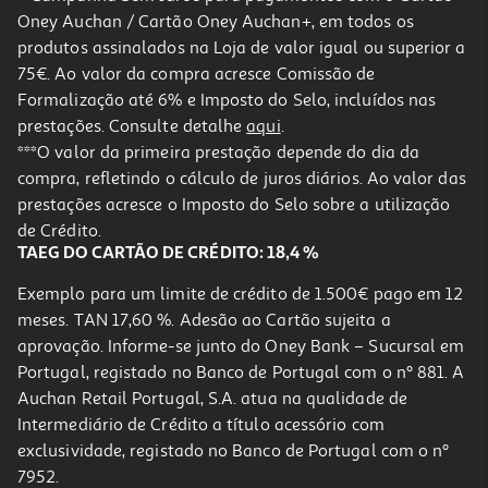
Oney Auchan / Cartão Oney Auchan+, em todos os
produtos assinalados na Loja de valor igual ou superior a
75€. Ao valor da compra acresce Comissão de
Formalização até 6% e Imposto do Selo, incluídos nas
prestações. Consulte detalhe
aqui
.
Loção Fullmarks Anti Piolhos 2x100ml 50% 2ªun
***O valor da primeira prestação depende do dia da
compra, refletindo o cálculo de juros diários. Ao valor das
161.2 €/Lt
prestações acresce o Imposto do Selo sobre a utilização
32,24 €
de Crédito.
TAEG DO CARTÃO DE CRÉDITO: 18,4 %
Exemplo para um limite de crédito de 1.500€ pago em 12
meses. TAN 17,60 %. Adesão ao Cartão sujeita a
aprovação. Informe-se junto do Oney Bank – Sucursal em
Portugal, registado no Banco de Portugal com o nº 881. A
Auchan Retail Portugal, S.A. atua na qualidade de
Intermediário de Crédito a título acessório com
-25%
exclusividade, registado no Banco de Portugal com o nº
7952.