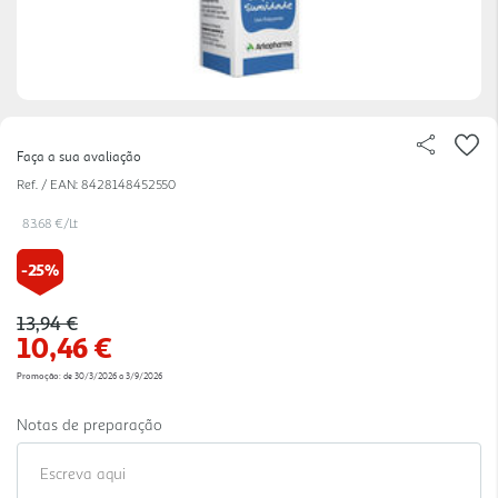
Faça a sua avaliação
Ref. / EAN:
8428148452550
83.68 €/Lt
-25%
Price reduced from
to
13,94 €
10,46 €
Promoção:
de 30/3/2026 a 3/9/2026
Notas de preparação