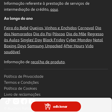
Informação referente à prestação de serviços de
intermediação de crédito,
aqui
.
Champô Stop Piolhos Tratamento 200ml
Ao longo do ano
17.89 €/un
Price reduced from
to
23,85 €
Feira do Bebé
Queijos, Vinhos e Enchidos
Carnaval
Dia
17,89 €
dos Namorados
Dia do Pai
Páscoa
Dia da Mãe
Regresso
Promoção
às Aulas
Singles' Day
Black Friday
Cyber Monday
Natal
Boxing Days
Samsung Unpacked
After Hours
Vida
saudável
Informação de
recolha de produto
.
Política de Privacidade
Termos e Condições
Política de Cookies
Livro de reclamações
Champô Paranix Tratamento Com Pente 200ml
adicionar
© Auchan Retail Portugal
112.35 €/Lt