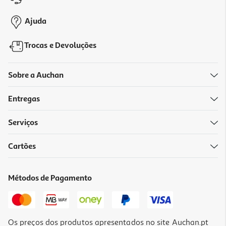
22,47 €
Ajuda
Trocas e Devoluções
Sobre a Auchan
Entregas
-20%
Serviços
2.0
(1)
Cartões
Loção Fullmarks Anti Piolhos 100ml
171.9 €/Lt
Métodos de Pagamento
Price reduced from
to
21,49 €
17,19 €
Promoção
Os preços dos produtos apresentados no site Auchan.pt