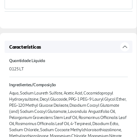
Características
Quantidade Liquida
0.125 LT
Ingredientes/Composição
Aqua, Sodium Laureth Sulfate, Acetic Acid, Cocamidopropyl
Hydroxysultaine, Decyl Glucoside, PPG-1 PEG-9 Lauryl Glycol Ether,
PEG-120 Methyl Glucose Dioleate, Disodium Cocoyl Glutamate
(and) Sodium Cocoyl Glutamate, Lavandula Angustifolia Oil,
Pelargonium Graveolens Stem Leaf Oil, Rosmarinus Officinalis Leaf
Oil, Rosmarinus Officinalis Leaf Oil, 4-Terpineol, Disodium Edta,
Sodium Chloride, Sodium Cocoate Methylchloroisothiazolinone,
Methylisothiazolinone, Magnesium Chloride, Magnesium Nitrate,