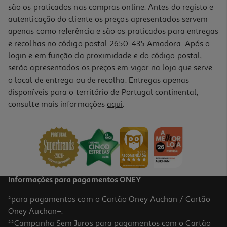
são os praticados nas compras online. Antes do registo e
autenticação do cliente os preços apresentados servem
apenas como referência e são os praticados para entregas
e recolhas no código postal 2650-435 Amadora. Após o
login e em função da proximidade e do código postal,
-20%
serão apresentados os preços em vigor na loja que serve
o local de entrega ou de recolha. Entregas apenas
disponíveis para o território de Portugal continental,
consulte mais informações
aqui
.
Creme Modelador Lola Bossa 1kg
21.06 €/un
Price reduced from
to
26,33 €
21,06 €
Promoção
Informações para pagamentos ONEY
*para pagamentos com o Cartão Oney Auchan / Cartão
Oney Auchan+.
**Campanha Sem Juros para pagamentos com o Cartão