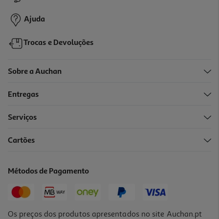
5,40 €
Promoção
Ajuda
Trocas e Devoluções
Sobre a Auchan
Entregas
Serviços
Cartões
Creme Modelador Lola Plot Twist Guava 480g
15.19 €/un
Métodos de Pagamento
15,19 €
Os preços dos produtos apresentados no site Auchan.pt