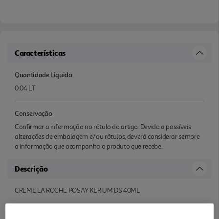
Características
Quantidade Liquida
0.04 LT
Conservação
Confirmar a informação no rótulo do artigo. Devido a possíveis
alterações de embalagem e/ou rótulos, deverá considerar sempre
a informação que acompanha o produto que recebe.
Descrição
CREME LA ROCHE POSAY KERIUM DS 40ML
Avaliações