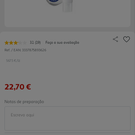
3.1
(19)
Faça a sua avaliação
Leu
19
Ref. / EAN:
3337875893626
avaliações.
Link
567.5 €/Lt
para
a
mesma
página.
22,70 €
Notas de preparação