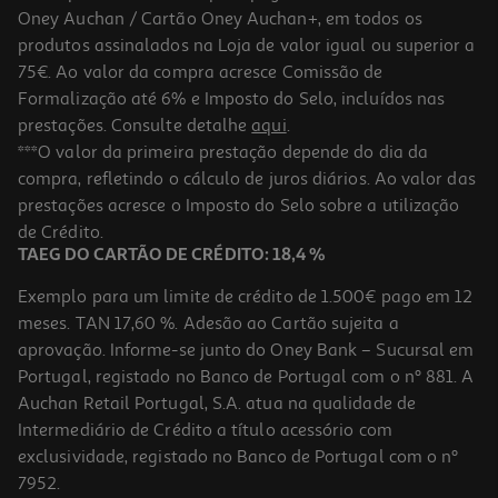
Oney Auchan / Cartão Oney Auchan+, em todos os
produtos assinalados na Loja de valor igual ou superior a
75€. Ao valor da compra acresce Comissão de
Formalização até 6% e Imposto do Selo, incluídos nas
prestações. Consulte detalhe
aqui
.
4.8
(45)
Bálsamo Klorane Fibras De Linho 200ml
***O valor da primeira prestação depende do dia da
compra, refletindo o cálculo de juros diários. Ao valor das
86.5 €/Lt
prestações acresce o Imposto do Selo sobre a utilização
17,30 €
de Crédito.
TAEG DO CARTÃO DE CRÉDITO: 18,4 %
Exemplo para um limite de crédito de 1.500€ pago em 12
meses. TAN 17,60 %. Adesão ao Cartão sujeita a
aprovação. Informe-se junto do Oney Bank – Sucursal em
Portugal, registado no Banco de Portugal com o nº 881. A
Auchan Retail Portugal, S.A. atua na qualidade de
Intermediário de Crédito a título acessório com
exclusividade, registado no Banco de Portugal com o nº
7952.