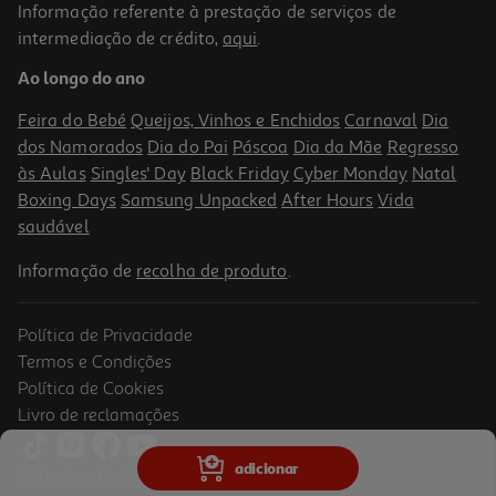
Informação referente à prestação de serviços de
intermediação de crédito,
aqui
.
Ao longo do ano
Feira do Bebé
Queijos, Vinhos e Enchidos
Carnaval
Dia
dos Namorados
Dia do Pai
Páscoa
Dia da Mãe
Regresso
às Aulas
Singles' Day
Black Friday
Cyber Monday
Natal
Boxing Days
Samsung Unpacked
After Hours
Vida
saudável
Informação de
recolha de produto
.
Política de Privacidade
Termos e Condições
Política de Cookies
Livro de reclamações
adicionar
© Auchan Retail Portugal