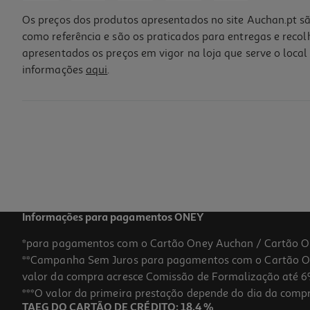
Os preços dos produtos apresentados no site Auchan.pt sã
como referência e são os praticados para entregas e reco
apresentados os preços em vigor na loja que serve o local 
informações
aqui
.
Humidificador Novex Estilo Afro Hair 250ml
25.12 €/Lt
6,28 €
Informações para pagamentos ONEY
*para pagamentos com o Cartão Oney Auchan / Cartão O
**Campanha Sem Juros para pagamentos com o Cartão Oney
-20%
valor da compra acresce Comissão de Formalização até 6%
***O valor da primeira prestação depende do dia da compra,
TAEG DO CARTÃO DE CRÉDITO: 18,4 %