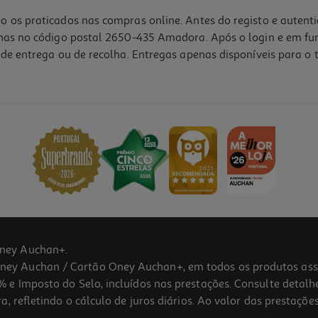
o os praticados nas compras online. Antes do registo e autent
lhas no código postal 2650-435 Amadora. Após o login e em fu
de entrega ou de recolha. Entregas apenas disponíveis para o t
ney Auchan+.
 Auchan / Cartão Oney Auchan+, em todos os produtos assina
 e Imposto do Selo, incluídos nas prestações. Consulte detal
 refletindo o cálculo de juros diários. Ao valor das prestações