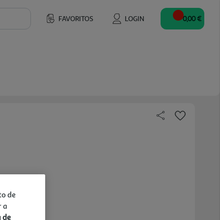
FAVORITOS
LOGIN
0,00 €
to de
r a
a de