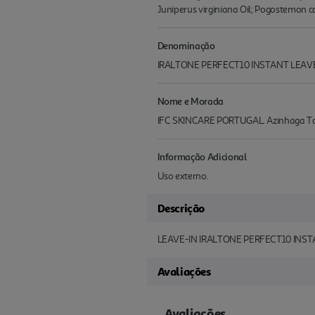
Juniperus virginiana Oil; Pogostemon c
Denominação
IRALTONE PERFECT10 INSTANT LEAV
Nome e Morada
IFC SKINCARE PORTUGAL. Azinhaga Torr
Informação Adicional
Uso externo.
Descrição
LEAVE-IN IRALTONE PERFECT10 INS
Avaliações