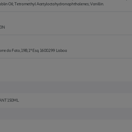
ablin Oil; Tetramethyl Acetyloctahydronaphthalenes; Vanillin.
EIN
e do Fato, 19B, 1º Esq. 1600299 Lisboa
TANT 150ML