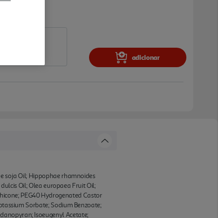
adicionar
ine soja Oil; Hippophae rhamnoides
dulcis Oil; Olea europaea Fruit Oil;
thicone; PEG40 Hydrogenated Castor
 Potassium Sorbate; Sodium Benzoate;
ndanopyran; Isoeugenyl Acetate;