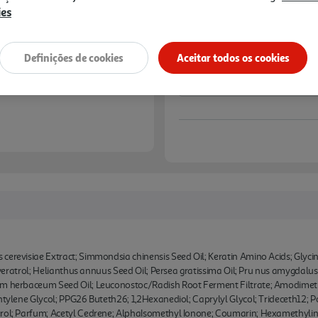
ies
Notas de preparação
Definições de cookies
Aceitar todos os cookies
cerevisiae Extract; Simmondsia chinensis Seed Oil; Keratin Amino Acids; Glyc
esveratrol; Helianthus annuus Seed Oil; Persea gratissima Oil; Pru nus amygdalus 
ium herbaceum Seed Oil; Leuconostoc/Radish Root Ferment Filtrate; Amodime
entylene Glycol; PPG26 Buteth26; 1,2Hexanediol; Caprylyl Glycol; Trideceth12;
erol; Parfum; Acetyl Cedrene; AlphaIsomethyl Ionone; Coumarin; Hexamethyli