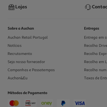
Lojas
Contac
Sobre a Auchan
Entregas
Auchan Retail Portugal
Entrega em c
Oleo Soflow Porosidade Média - Frizz 400ml
Notícias
Recolha Driv
42.47 €/Lt
Recrutamento
Recolha Expr
6,37 €
Seja nosso fornecedor
Recolha em L
Campanhas e Passatempos
Recolha num 
Auchan&Eu
Taxas de Ent
Métodos de Pagamento