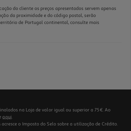
icação do cliente os preços apresentados servem apenas
nção da proximidade e do código postal, serão
erritório de Portugal continental, consulte mais
lados na Loja de valor igual ou superior a 75€. Ao
he
aqui
.
 acresce o Imposto do Selo sobre a utilização de Crédito.