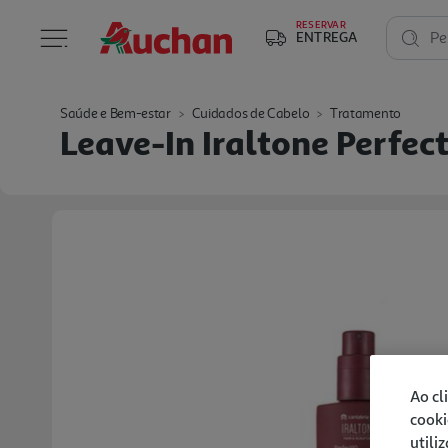
RESERVAR
ENTREGA
Pe
Saúde e Bem-estar
Cuidados de Cabelo
Tratamento
Leave-In Iraltone Perfec
Ao cl
cooki
utili