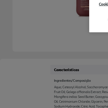
Cook
Características
Ingredientes/Composição
Aqua; Cetearyl Alcohol; Saccharomyces 
Fruit Oil; Galega officinalis Extract; R
Mangifera indica Seed Butter; Gossyp
Oil; Cetrimonium Chloride; Glycerin; P
Sodium Hydroxide; Citric Acid; Tocoph