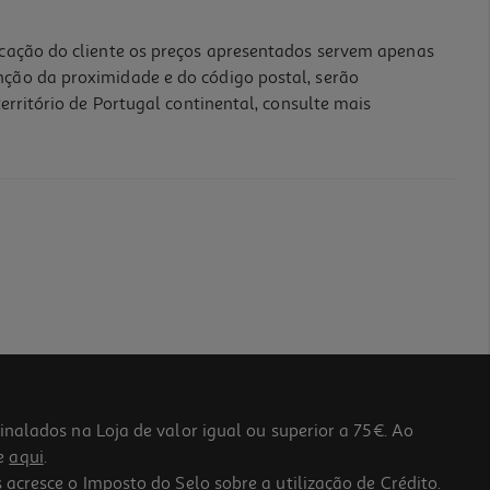
icação do cliente os preços apresentados servem apenas
nção da proximidade e do código postal, serão
erritório de Portugal continental, consulte mais
lados na Loja de valor igual ou superior a 75€. Ao
he
aqui
.
 acresce o Imposto do Selo sobre a utilização de Crédito.