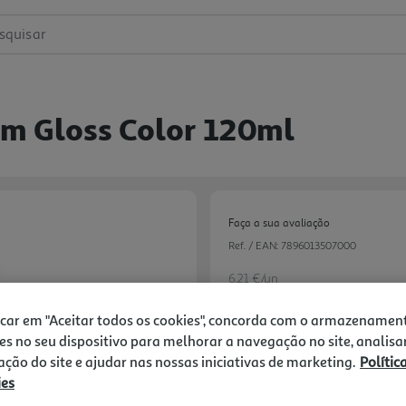
squisar
em Gloss Color 120ml
Faça a sua avaliação
Ref. / EAN:
7896013507000
6.21 €/un
icar em "Aceitar todos os cookies", concorda com o armazenamen
es no seu dispositivo para melhorar a navegação no site, analisa
6,21 €
zação do site e ajudar nas nossas iniciativas de marketing.
Polític
ies
-10% Imediato Exclusivo Onl