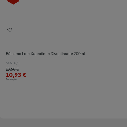
Bálsamo Lola Xapadinha Disciplinante 200ml
54.65 €/Lt
Price reduced from
to
13,66 €
10,93 €
Promoção