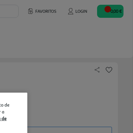
FAVORITOS
LOGIN
0,00 €
to de
r a
a de
ine