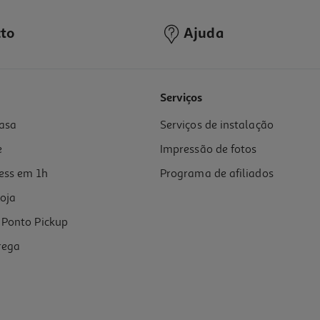
to
Ajuda
4.5
(1038)
Serviços
asa
Serviços de instalação
e
Impressão de fotos
ess em 1h
Programa de afiliados
oja
Ponto Pickup
rega