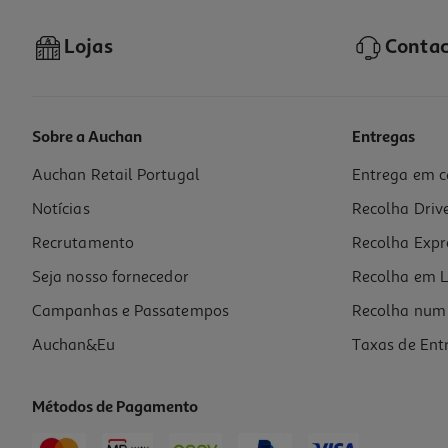
Lojas
Contac
Sobre a Auchan
Entregas
Auchan Retail Portugal
Entrega em c
Serum Klorane Figo Da India 100 Ml
Notícias
Recolha Driv
225 €/Lt
Recrutamento
Recolha Expr
22,50 €
Seja nosso fornecedor
Recolha em L
Campanhas e Passatempos
Recolha num 
Auchan&Eu
Taxas de Ent
Métodos de Pagamento