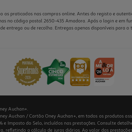
o os praticados nas compras online. Antes do registo e autent
lhas no código postal 2650-435 Amadora. Após o login e em fu
de entrega ou de recolha. Entregas apenas disponíveis para o t
ney Auchan+.
 Auchan / Cartão Oney Auchan+, em todos os produtos assina
 e Imposto do Selo, incluídos nas prestações. Consulte detal
 refletindo o cálculo de juros diários. Ao valor das prestações