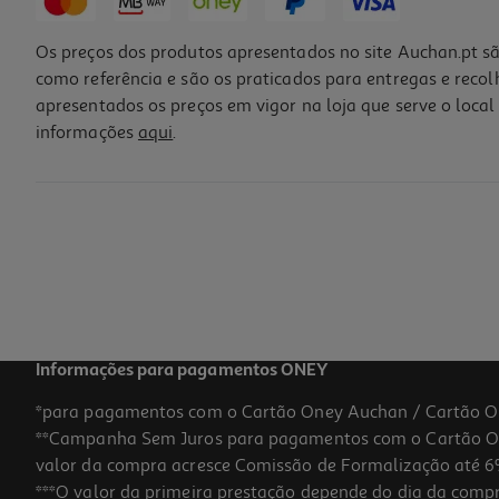
Os preços dos produtos apresentados no site Auchan.pt sã
como referência e são os praticados para entregas e reco
apresentados os preços em vigor na loja que serve o local 
informações
aqui
.
Protetor Térmico Novex Salon Blindagem 90ml
46.89 €/Lt
4,22 €
Informações para pagamentos ONEY
*para pagamentos com o Cartão Oney Auchan / Cartão O
**Campanha Sem Juros para pagamentos com o Cartão Oney
valor da compra acresce Comissão de Formalização até 6%
***O valor da primeira prestação depende do dia da compra,