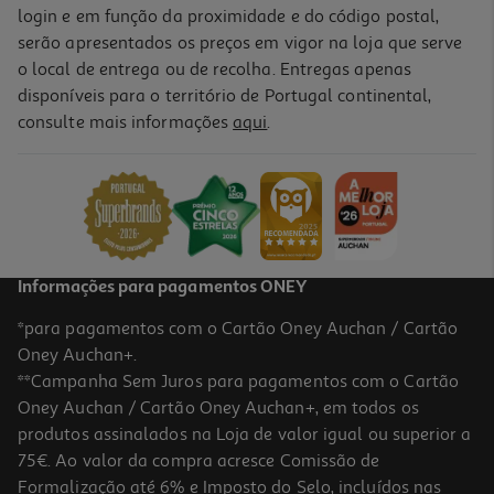
login e em função da proximidade e do código postal,
serão apresentados os preços em vigor na loja que serve
o local de entrega ou de recolha. Entregas apenas
disponíveis para o território de Portugal continental,
consulte mais informações
aqui
.
Informações para pagamentos ONEY
*para pagamentos com o Cartão Oney Auchan / Cartão
Oney Auchan+.
**Campanha Sem Juros para pagamentos com o Cartão
Oney Auchan / Cartão Oney Auchan+, em todos os
produtos assinalados na Loja de valor igual ou superior a
75€. Ao valor da compra acresce Comissão de
Formalização até 6% e Imposto do Selo, incluídos nas