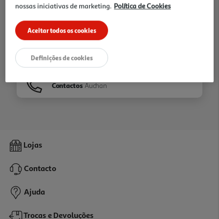
nossas iniciativas de marketing.
Política de Cookies
Ir para
Homepage
Aceitar todos os cookies
Veja os nossos
Folhetos
Definições de cookies
Contactos
Auchan
Lojas
Contacto
Ajuda
Trocas e Devoluções