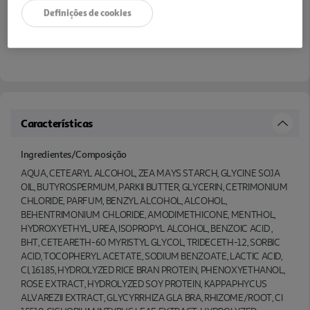
Definições de cookies
Características
Ingredientes/Composição
AQUA, CETEARYL ALCOHOL, ZEA MAYS STARCH, GLYCINE SOJA
OIL, BUTYROSPERMUM, PARKII BUTTER, GLYCERIN, CETRIMONIUM
CHLORIDE, PARFUM, BENZYL ALCOHOL, ALCOHOL,
BEHENTRIMONIUM CHLORIDE, AMODIMETHICONE, MENTHOL,
HYDROXYETHYL, UREA, ISOPROPYL ALCOHOL, BENZOIC ACID ,
BHT, CETEARETH-60 MYRISTYL GLYCOL, TRIDECETH-12, SORBIC
ACID, TOCOPHERYL ACETATE, SODIUM BENZOATE, LACTIC ACID,
CI, 16185, HYDROLYZED RICE BRAN PROTEIN, PHENOXYETHANOL,
ROSE EXTRACT, HYDROLYZED SOY PROTEIN, KAPPAPHYCUS
ALVAREZII EXTRACT, GLYCYRRHIZA GLA BRA, RHIZOME/ROOT, CI