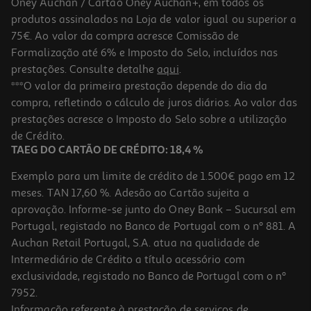
Oney Auchan / Cartão Oney Auchan+, em todos os
-25%
produtos assinalados na Loja de valor igual ou superior a
75€. Ao valor da compra acresce Comissão de
Formalização até 6% e Imposto do Selo, incluídos nas
prestações. Consulte detalhe
aqui
.
Máscara Soflow Elevada Poros- Quebradiço 400ml
***O valor da primeira prestação depende do dia da
compra, refletindo o cálculo de juros diários. Ao valor das
15.92 €/Lt
Price reduced from
to
prestações acresce o Imposto do Selo sobre a utilização
8,49 €
6,37 €
de Crédito.
Promoção
TAEG DO CARTÃO DE CRÉDITO: 18,4 %
Exemplo para um limite de crédito de 1.500€ pago em 12
meses. TAN 17,60 %. Adesão ao Cartão sujeita a
aprovação. Informe-se junto do Oney Bank – Sucursal em
Portugal, registado no Banco de Portugal com o nº 881. A
Auchan Retail Portugal, S.A. atua na qualidade de
Intermediário de Crédito a título acessório com
exclusividade, registado no Banco de Portugal com o nº
7952.
Informação referente à prestação de serviços de