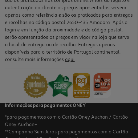
são os praticados nas compras online. Antes do registo e
autenticação do cliente os preços apresentados servem
apenas como referência e são os praticados para entregas
e recolhas no código postal 2650-435 Amadora. Após o
login e em função da proximidade e do código postal,
-25%
serão apresentados os preços em vigor na loja que serve
o local de entrega ou de recolha. Entregas apenas
disponíveis para o território de Portugal continental,
consulte mais informações
aqui
.
Máscara Dercos Kerasolutions 200 Ml
90.75 €/Lt
Price reduced from
to
24,20 €
18,15 €
Promoção
Informações para pagamentos ONEY
*para pagamentos com o Cartão Oney Auchan / Cartão
Oney Auchan+.
**Campanha Sem Juros para pagamentos com o Cartão