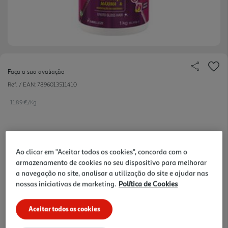
Faça a sua avaliação
Ref. / EAN:
7896013511410
11.89 €/Kg
11,89 €
Ao clicar em "Aceitar todos os cookies", concorda com o
armazenamento de cookies no seu dispositivo para melhorar
-10% Imediato Exclusivo Online
a navegação no site, analisar a utilização do site e ajudar nas
De 2/8/2026 a 1/9/2026
nossas iniciativas de marketing.
Política de Cookies
Notas de preparação
Aceitar todos os cookies