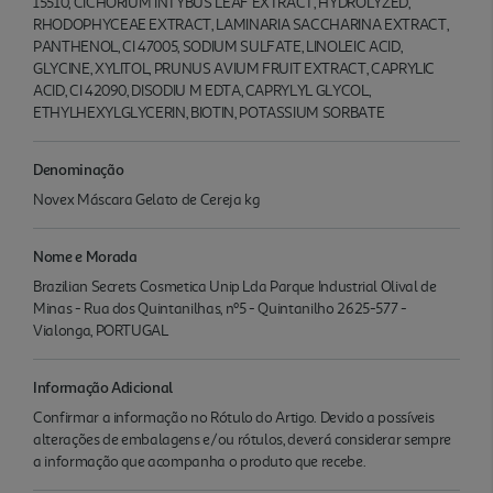
15510, CICHORIUM INTYBUS LEAF EXTRACT, HYDROLYZED,
RHODOPHYCEAE EXTRACT, LAMINARIA SACCHARINA EXTRACT,
PANTHENOL, CI 47005, SODIUM SULFATE, LINOLEIC ACID,
GLYCINE, XYLITOL, PRUNUS AVIUM FRUIT EXTRACT, CAPRYLIC
ACID, CI 42090, DISODIU M EDTA, CAPRYLYL GLYCOL,
ETHYLHEXYLGLYCERIN, BIOTIN, POTASSIUM SORBATE
Denominação
Novex Máscara Gelato de Cereja kg
Nome e Morada
Brazilian Secrets Cosmetica Unip Lda Parque Industrial Olival de
Minas - Rua dos Quintanilhas, nº5 - Quintanilho 2625-577 -
Vialonga, PORTUGAL
Informação Adicional
Confirmar a informação no Rótulo do Artigo. Devido a possíveis
alterações de embalagens e/ou rótulos, deverá considerar sempre
a informação que acompanha o produto que recebe.