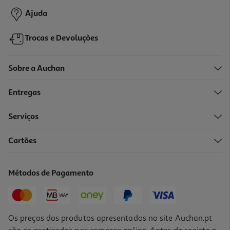
Ajuda
Trocas e Devoluções
Sobre a Auchan
Entregas
-25%
Serviços
Cartões
Máscara Soflow Revitalizante Cab Pintado 400ml
15.92 €/Lt
Métodos de Pagamento
Price reduced from
to
8,49 €
6,37 €
Promoção
Os preços dos produtos apresentados no site Auchan.pt