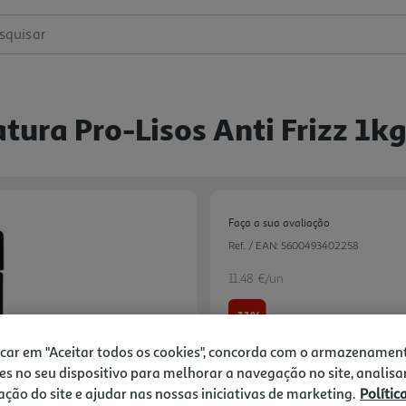
squisar
ura Pro-Lisos Anti Frizz 1k
Faça a sua avaliação
Ref. / EAN:
5600493402258
11.48 €/un
-11%
icar em "Aceitar todos os cookies", concorda com o armazenamen
Price reduced from
to
12,86 €
es no seu dispositivo para melhorar a navegação no site, analisa
11,48 €
zação do site e ajudar nas nossas iniciativas de marketing.
Polític
Promoção:
de 29/1/2026 a 6/9/2026