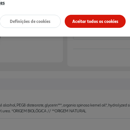
ies
Notas de preparação
Definições de cookies
Aceitar todos os cookies
alcohol, PEG8 distearate, glycerin***, argania spinosa kernel oil*, hydrolyzed sil
idinyl urea. *ORIGEM BIOLÓGICA // **ORIGEM NATURAL