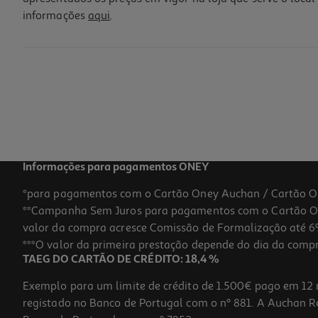
informações
aqui
.
Máscara Soflow Nutri Cabelo Encaracolado 400ml
15.92 €/Lt
Price reduced from
to
8,49 €
6,37 €
Promoção
Informações para pagamentos ONEY
*para pagamentos com o Cartão Oney Auchan / Cartão O
**Campanha Sem Juros para pagamentos com o Cartão Oney
valor da compra acresce Comissão de Formalização até 6%
***O valor da primeira prestação depende do dia da compra,
TAEG DO CARTÃO DE CRÉDITO: 18,4 %
Exemplo para um limite de crédito de 1.500€ pago em 12 
registado no Banco de Portugal com o nº 881. A Auchan Ret