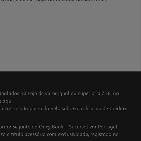
lados na Loja de valor igual ou superior a 75€. Ao
he
aqui
.
 acresce o Imposto do Selo sobre a utilização de Crédito.
forme-se junto do Oney Bank – Sucursal em Portugal,
to a título acessório com exclusividade, registado no