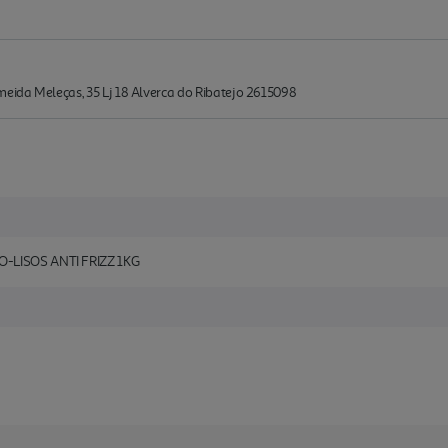
meida Meleças, 35 Lj 18 Alverca do Ribatejo 2615098
LISOS ANTI FRIZZ 1KG