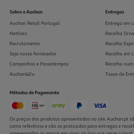
Sobre a Auchan
Entregas
Auchan Retail Portugal
Entrega em c
Mascara Lola Rapunzel 450g
Notícias
Recolha Driv
33.76 €/Kg
Price reduced from
to
18,99 €
Recrutamento
Recolha Expr
15,19 €
Promoção
Seja nosso fornecedor
Recolha em L
Campanhas e Passatempos
Recolha num 
Auchan&Eu
Taxas de Ent
Métodos de Pagamento
-25%
Os preços dos produtos apresentados no site Auchan.pt sã
como referência e são os praticados para entregas e reco
apresentados os preços em vigor na loja que serve o local 