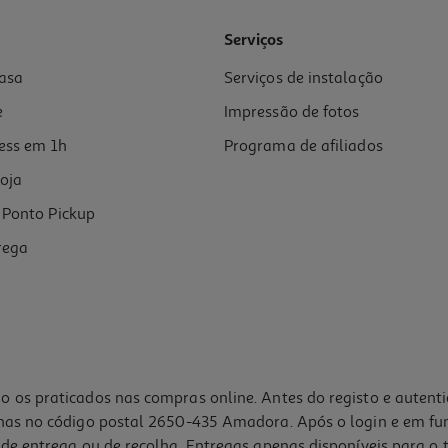
5.0
(2)
Serviços
asa
Serviços de instalação
e
Impressão de fotos
ess em 1h
Programa de afiliados
oja
Ponto Pickup
rega
o os praticados nas compras online. Antes do registo e autent
lhas no código postal 2650-435 Amadora. Após o login e em fu
de entrega ou de recolha. Entregas apenas disponíveis para o t