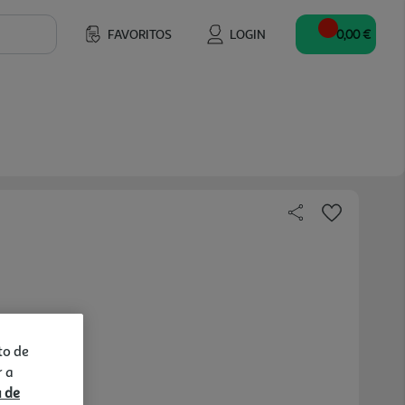
FAVORITOS
LOGIN
0,00 €
g
to de
r a
a de