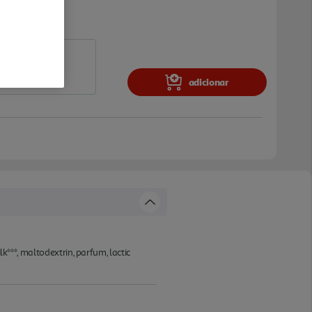
adicionar
k***, maltodextrin, parfum, lactic