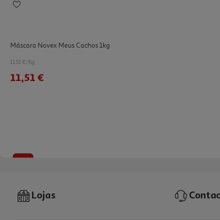
Máscara Novex Meus Cachos 1kg
11.51 €/Kg
11,51 €
-20%
Lojas
Contac