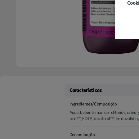
Cook
Características
Ingredientes/Composição
Aqua, behentrimonium chloride, cetearyl 
acid***, EDTA, tocoferol***, imidazol
Denominação