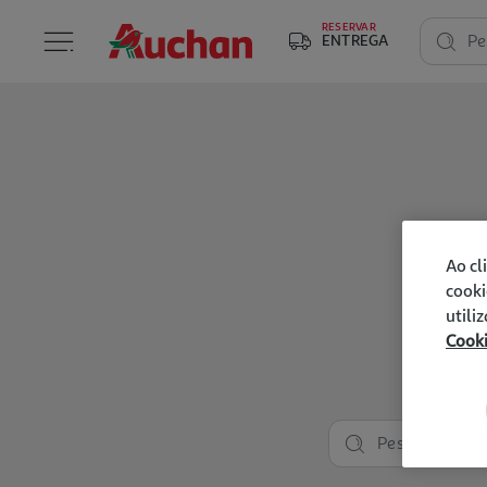
RESERVAR
ENTREGA
Pe
Ao cl
cooki
utili
Cook