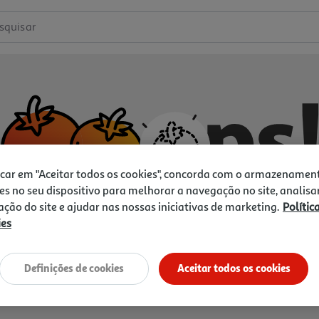
squisar
icar em "Aceitar todos os cookies", concorda com o armazenamen
es no seu dispositivo para melhorar a navegação no site, analisa
zação do site e ajudar nas nossas iniciativas de marketing.
Polític
ies
Não temos o que procura.
Vamos tentar de novo?
Definições de cookies
Aceitar todos os cookies