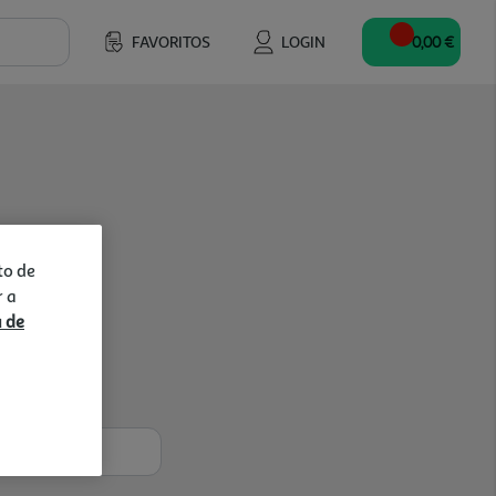
FAVORITOS
LOGIN
0,00 €
to de
r a
a de