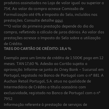
produtos assinalados na Loja de valor igual ou superior a
75€. Ao valor da compra acresce Comissão de
Formalização até 6% e Imposto do Selo, incluídos nas
prestações. Consulte detalhe
aqui
.
5.0
(1)
Creme Pentear Lola Milagre 450g
***O valor da primeira prestação depende do dia da
compra, refletindo o cálculo de juros diários. Ao valor das
29.89 €/Kg
prestações acresce o Imposto do Selo sobre a utilização
13,45 €
de Crédito.
TAEG DO CARTÃO DE CRÉDITO: 18,4 %
Exemplo para um limite de crédito de 1.500€ pago em 12
meses. TAN 17,60 %. Adesão ao Cartão sujeita a
aprovação. Informe-se junto do Oney Bank – Sucursal em
Portugal, registado no Banco de Portugal com o nº 881. A
Auchan Retail Portugal, S.A. atua na qualidade de
Intermediário de Crédito a título acessório com
-20%
exclusividade, registado no Banco de Portugal com o nº
7952.
Informação referente à prestação de serviços de