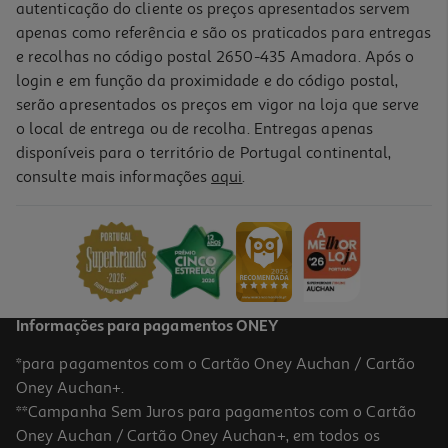
autenticação do cliente os preços apresentados servem
apenas como referência e são os praticados para entregas
e recolhas no código postal 2650-435 Amadora. Após o
login e em função da proximidade e do código postal,
-20%
serão apresentados os preços em vigor na loja que serve
o local de entrega ou de recolha. Entregas apenas
disponíveis para o território de Portugal continental,
consulte mais informações
aqui
.
Oleo Lola Argao Pracaxi 50ml
164 €/Lt
Price reduced from
to
10,25 €
8,20 €
Promoção
Informações para pagamentos ONEY
*para pagamentos com o Cartão Oney Auchan / Cartão
Oney Auchan+.
**Campanha Sem Juros para pagamentos com o Cartão
Oney Auchan / Cartão Oney Auchan+, em todos os