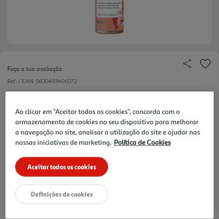
Faça a sua avaliação
Ref. / EAN:
5600493406072
7.22 €/un
Ao clicar em "Aceitar todos os cookies", concorda com o
-11%
armazenamento de cookies no seu dispositivo para melhorar
a navegação no site, analisar a utilização do site e ajudar nas
Price reduced from
to
8,09 €
nossas iniciativas de marketing.
Política de Cookies
7,22 €
Aceitar todos os cookies
Promoção:
de 29/1/2026 a 6/9/2026
Notas de preparação
Definições de cookies