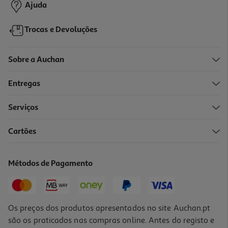
Ajuda
Trocas e Devoluções
Sobre a Auchan
Entregas
-20%
Serviços
Cartões
Oleo Lola Pinga Patua E Moringa 50ml
209 €/Lt
Métodos de Pagamento
Price reduced from
to
13,06 €
10,45 €
Promoção
Os preços dos produtos apresentados no site Auchan.pt
são os praticados nas compras online. Antes do registo e