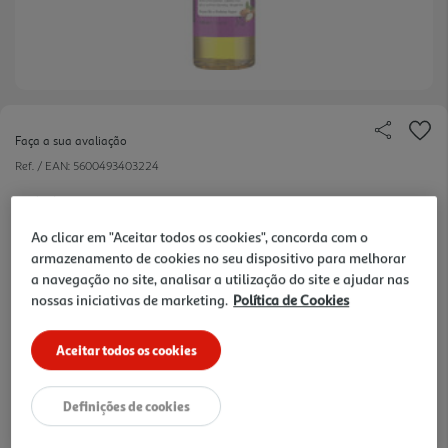
Faça a sua avaliação
Ref. / EAN:
5600493403224
6.94 €/un
Ao clicar em "Aceitar todos os cookies", concorda com o
-11%
armazenamento de cookies no seu dispositivo para melhorar
a navegação no site, analisar a utilização do site e ajudar nas
Price reduced from
to
7,78 €
nossas iniciativas de marketing.
Política de Cookies
6,94 €
Promoção:
de 29/1/2026 a 6/9/2026
Aceitar todos os cookies
Notas de preparação
Definições de cookies