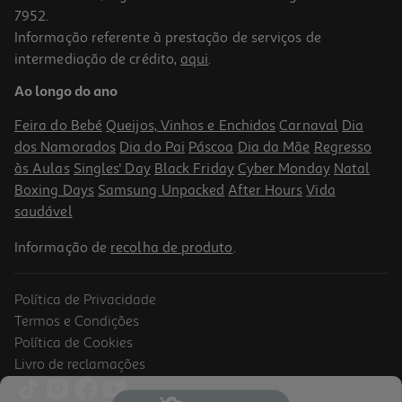
7952.
Informação referente à prestação de serviços de
intermediação de crédito,
aqui
.
Gelatina Capilar Novex Segura Tudo Meus Cachos 500g
Ao longo do ano
19.2 €/Kg
9,60 €
Feira do Bebé
Queijos, Vinhos e Enchidos
Carnaval
Dia
dos Namorados
Dia do Pai
Páscoa
Dia da Mãe
Regresso
às Aulas
Singles' Day
Black Friday
Cyber Monday
Natal
Boxing Days
Samsung Unpacked
After Hours
Vida
saudável
Informação de
recolha de produto
.
Política de Privacidade
-11%
Termos e Condições
Política de Cookies
Livro de reclamações
Sérum Capilar Real Natura Pro-Lisos Anti Frizz 50ml