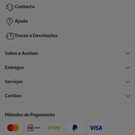
20.44 €/Kg
Contacto
10,22 €
Ajuda
Trocas e Devoluções
Sobre a Auchan
Entregas
-20%
Serviços
Cartões
Oleo Lola Argao Pracaxi 50ml
164 €/Lt
Métodos de Pagamento
Price reduced from
to
10,25 €
8,20 €
Promoção