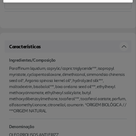
Características
Ingredientes/Composição
Paraffinum liquidum, caprylic/capric triglyceride***, isopropyl
myristate, cyclopentasiloxane, dimethiconol, simmondsia chinensis
seed oil*, Argania spinosa kernel oil*, hydrolyzed silk***,
maltodextrin, bisabolol***, bixa orelana seed oil***, ethylhexyl
methoxycinnamate, ethylhexyl salicylate, butyl
methoxydibenzoylmethane, tocoferol***, tocoferol acetate, parfum,
alfaisomethyl.ionone, citronellol, coumarin. *ORIGEM BIOLÓGICA //
***ORIGEM NATURAL
Denominação
OLEO PROLISOS ANTI FRIZZ