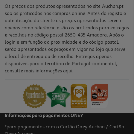
Os preços dos produtos apresentados no site Auchan.pt
são os praticados nas compras online. Antes do registo e
autenticação do cliente os preços apresentados servem
apenas como referência e são os praticados para entregas
e recolhas no código postal 2650-435 Amadora. Após o
login e em função da proximidade e do código postal,
-25%
serão apresentados os preços em vigor na loja que serve
o local de entrega ou de recolha. Entregas apenas
disponíveis para o território de Portugal continental,
consulte mais informações
aqui
.
Spray Nutritivo Soflow Cabelo Encaracolado 150ml
33.93 €/Lt
Price reduced from
to
6,79 €
5,09 €
Promoção
Informações para pagamentos ONEY
*para pagamentos com o Cartão Oney Auchan / Cartão
Oney Auchan+.