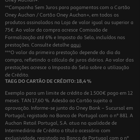
**Campanha Sem Juros para pagamentos com o Cartão
Oney Auchan / Cartão Oney Auchan+, em todos os
-20%
produtos assinalados na Loja de valor igual ou superior a
75€. Ao valor da compra acresce Comissão de
Formalização até 6% e Imposto do Selo, incluídos nas
prestações. Consulte detalhe
aqui
.
Oleo Lola Pinga Patua E Moringa 50ml
***O valor da primeira prestação depende do dia da
compra, refletindo o cálculo de juros diários. Ao valor das
209 €/Lt
Price reduced from
to
prestações acresce o Imposto do Selo sobre a utilização
13,06 €
10,45 €
de Crédito.
Promoção
TAEG DO CARTÃO DE CRÉDITO: 18,4 %
Exemplo para um limite de crédito de 1.500€ pago em 12
meses. TAN 17,60 %. Adesão ao Cartão sujeita a
aprovação. Informe-se junto do Oney Bank – Sucursal em
Portugal, registado no Banco de Portugal com o nº 881. A
Auchan Retail Portugal, S.A. atua na qualidade de
Intermediário de Crédito a título acessório com
exclusividade, registado no Banco de Portugal com o nº