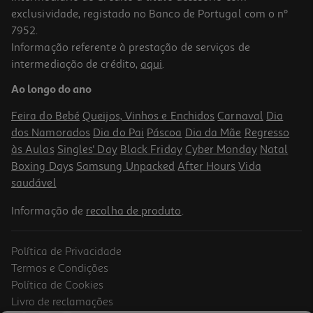
exclusividade, registado no Banco de Portugal com o nº
7952.
Informação referente à prestação de serviços de
intermediação de crédito,
aqui
.
Loção Ducray Kelual-Squanorm 200 Ml
Ao longo do ano
66.25 €/Lt
Price reduced from
to
17,66 €
Feira do Bebé
Queijos, Vinhos e Enchidos
Carnaval
Dia
13,25 €
dos Namorados
Dia do Pai
Páscoa
Dia da Mãe
Regresso
Promoção
às Aulas
Singles' Day
Black Friday
Cyber Monday
Natal
Boxing Days
Samsung Unpacked
After Hours
Vida
saudável
Informação de
recolha de produto
.
Política de Privacidade
Termos e Condições
Política de Cookies
Livro de reclamações