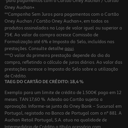
*para pagamentos com o Cartão Oney Auchan / Cartão
Oney Auchan+.
**Campanha Sem Juros para pagamentos com o Cartão
Oney Auchan / Cartão Oney Auchan+, em todos os
produtos assinalados na Loja de valor igual ou superior a
75€. Ao valor da compra acresce Comissão de
Formalização até 6% e Imposto do Selo, incluídos nas
prestações. Consulte detalhe
aqui
.
4.8
(42)
Serum Capilar Klorane Quinina Acelerador De Crescimento 100ml
***O valor da primeira prestação depende do dia da
compra, refletindo o cálculo de juros diários. Ao valor das
445 €/Lt
prestações acresce o Imposto do Selo sobre a utilização
44,50 €
de Crédito.
TAEG DO CARTÃO DE CRÉDITO: 18,4 %
Exemplo para um limite de crédito de 1.500€ pago em 12
meses. TAN 17,60 %. Adesão ao Cartão sujeita a
aprovação. Informe-se junto do Oney Bank – Sucursal em
Portugal, registado no Banco de Portugal com o nº 881. A
Auchan Retail Portugal, S.A. atua na qualidade de
Intermediário de Crédito a título acessório com
-25%