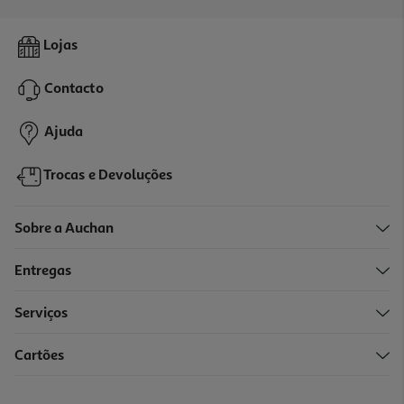
Loçao Olex Petroleo 240ml
Lojas
29.13 €/Lt
Contacto
6,99 €
Ajuda
Trocas e Devoluções
Sobre a Auchan
Entregas
Serviços
5.0
(2)
Cartões
Mascara Kativa Reparadora Oleo Argao 300ml
38.1 €/Lt