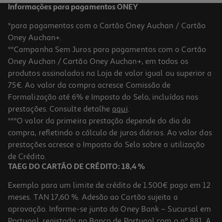
Informações para pagamentos ONEY
*para pagamentos com o Cartão Oney Auchan / Cartão
Oney Auchan+.
**Campanha Sem Juros para pagamentos com o Cartão
Oney Auchan / Cartão Oney Auchan+, em todos os
produtos assinalados na Loja de valor igual ou superior a
75€. Ao valor da compra acresce Comissão de
Formalização até 6% e Imposto do Selo, incluídos nas
prestações. Consulte detalhe
aqui
.
Protetor Térmico Novex Salon Blindagem 90ml
***O valor da primeira prestação depende do dia da
compra, refletindo o cálculo de juros diários. Ao valor das
46.89 €/Lt
prestações acresce o Imposto do Selo sobre a utilização
4,22 €
de Crédito.
TAEG DO CARTÃO DE CRÉDITO: 18,4 %
Exemplo para um limite de crédito de 1.500€ pago em 12
meses. TAN 17,60 %. Adesão ao Cartão sujeita a
aprovação. Informe-se junto do Oney Bank – Sucursal em
Portugal, registado no Banco de Portugal com o nº 881. A