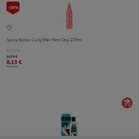
-36%
Spray Kativa Curly Plex Next Day 225ml
8.13 €/un
Price reduced from
to
12,71 €
8,13 €
Promoção