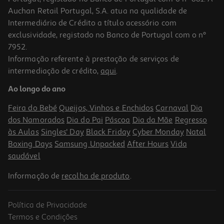
Auchan Retail Portugal, S.A. atua na qualidade de
Intermediário de Crédito a título acessório com
exclusividade, registado no Banco de Portugal com o nº
7952.
Informação referente à prestação de serviços de
intermediação de crédito,
aqui
.
Protetor Térmico Novex Salon Blindagem 400g
Ao longo do ano
12.82 €/un
12,82 €
Feira do Bebé
Queijos, Vinhos e Enchidos
Carnaval
Dia
dos Namorados
Dia do Pai
Páscoa
Dia da Mãe
Regresso
às Aulas
Singles' Day
Black Friday
Cyber Monday
Natal
Boxing Days
Samsung Unpacked
After Hours
Vida
saudável
Informação de
recolha de produto
.
Política de Privacidade
Termos e Condições