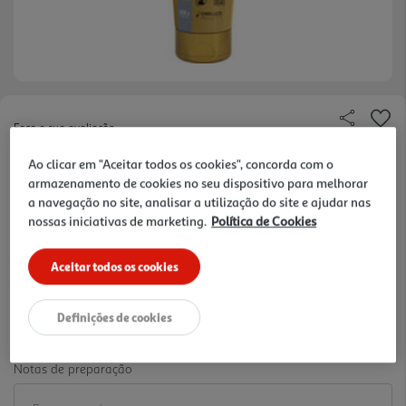
Faça a sua avaliação
Ref. / EAN:
7896013547631
Ao clicar em "Aceitar todos os cookies", concorda com o
41.55 €/Kg
armazenamento de cookies no seu dispositivo para melhorar
a navegação no site, analisar a utilização do site e ajudar nas
nossas iniciativas de marketing.
Política de Cookies
8,31 €
Aceitar todos os cookies
-10% Imediato Exclusivo Online
Definições de cookies
De 2/8/2026 a 1/9/2026
Notas de preparação